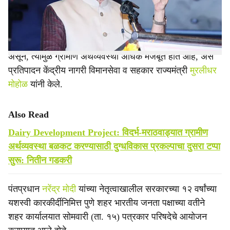
e
साधण्यासाठी स्वतंत्र सहकार मंत्रालयाची स्थापना करण्यात आली.
देशातील जवळपास एकतृतीयांश लोकसंख्या सहकाराशी जोडली गेली
असून, त्यामुळे ग्रामीण अर्थव्यवस्था अधिक मजबूत होत आहे, असे
प्रतिपादन केंद्रीय नागरी विमानसेवा व सहकार राज्यमंत्री
मुरलीधर
मोहोळ
यांनी केले.
Also Read
Dairy Development Project: विदर्भ-मराठवाड्यात ग्रामीण
अर्थव्यवस्था बळकट करण्यासाठी दुग्धविकास प्रकल्पाचा दुसरा टप्पा
सुरू: नितीन गडकरी
पंतप्रधान
नरेंद्र मोदी
यांच्या नेतृत्वाखालील सरकारच्या १२ वर्षांच्या
यशस्वी कारकीर्दीनिमित्त पुणे शहर भारतीय जनता पक्षाच्या वतीने
शहर कार्यालयात सोमवारी (ता. १५) पत्रकार परिषदेचे आयोजन