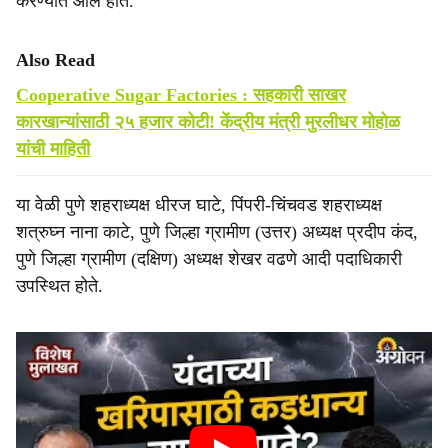
करण्यात आले होते.
Also Read
Cooperative Sugar Factories : सहकारी साखर
कारखान्यांसाठी २५ हजार कोटी! केंद्रीय मंत्री मुरलीधर मोहोळ
यांची माहिती
या वेळी पुणे शहराध्यक्ष धीरज घाटे, पिंपरी-चिंचवड शहराध्यक्ष
शत्रुघ्न नाना काटे, पुणे जिल्हा ग्रामीण (उत्तर) अध्यक्ष प्रदीप कंद,
पुणे जिल्हा ग्रामीण (दक्षिण) अध्यक्ष शेखर वढणे आदी पदाधिकारी
उपस्थित होते.