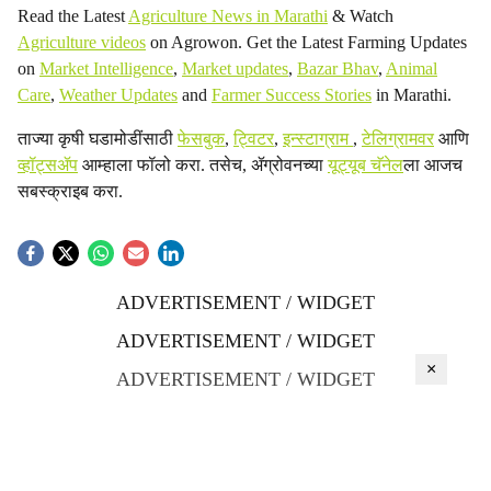
Read the Latest
Agriculture News in Marathi
& Watch
Agriculture videos
on Agrowon. Get the Latest Farming Updates
on
Market Intelligence
,
Market updates
,
Bazar Bhav
,
Animal
Care
,
Weather Updates
and
Farmer Success Stories
in Marathi.
ताज्या कृषी घडामोडींसाठी
फेसबुक
,
ट्विटर
,
इन्स्टाग्राम
,
टेलिग्रामवर
आणि
व्हॉट्सॲप
आम्हाला फॉलो करा. तसेच, ॲग्रोवनच्या
यूट्यूब चॅनेल
ला आजच
सबस्क्राइब करा.
ADVERTISEMENT / WIDGET
ADVERTISEMENT / WIDGET
×
ADVERTISEMENT / WIDGET