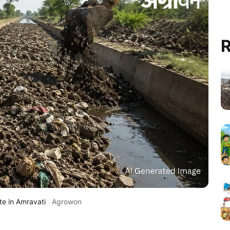
R
ste in Amravati
Agrowon