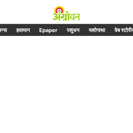
िजन्स
हवामान
Epaper
पशुधन
यशोगाथा
वेब स्टोर