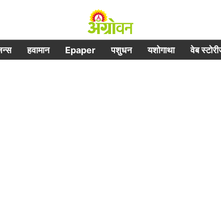
िजन्स
हवामान
Epaper
पशुधन
यशोगाथा
वेब स्टोर