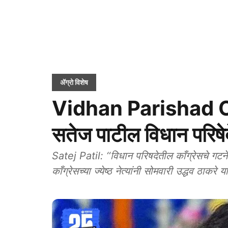
ॲग्रो विशेष
Vidhan Parishad O
सतेज पाटील विधान परिषेदे
Satej Patil: ‘‘विधान परिषदेतील काँग्रेसचे गटनेत
काँग्रेसच्या ज्येष्ठ नेत्यांनी सोमवारी उद्धव ठाकरे य