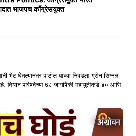
नादात भाजपच काँग्रेसयुक्त
ेत्यांनी भेट घेतल्यानंतर पाटील यांच्या निवडला ग्रीन सिग्नल
 आहे. विधान परिषदेच्या ७८ जागांपैकी महायुतीकडे ४० आणि