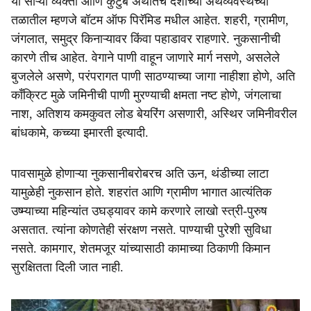
या साऱ्या व्यक्ती आणि कुटुंबे अर्थातच देशाच्या अर्थव्यवस्थेच्या
तळातील म्हणजे बॉटम ऑफ पिरॅमिड मधील आहेत. शहरी, ग्रामीण,
जंगलात, समुद्र किनाऱ्यावर किंवा पहाडावर राहणारे. नुकसानीची
कारणे तीच आहेत. वेगाने पाणी वाहून जाणारे मार्ग नसणे, असलेले
बुजलेले असणे, परंपरागत पाणी साठण्याच्या जागा नाहीशा होणे, अति
काँक्रिट मुळे जमिनीची पाणी मुरण्याची क्षमता नष्ट होणे, जंगलाचा
नाश, अतिशय कमकुवत लोड बेयरिंग असणारी, अस्थिर जमिनीवरील
बांधकामे, कच्च्या इमारती इत्यादी.
पावसामुळे होणाऱ्या नुकसानीबरोबरच अति ऊन, थंडीच्या लाटा
यामुळेही नुकसान होते. शहरांत आणि ग्रामीण भागात आत्यंतिक
उष्म्याच्या महिन्यांत उघड्यावर कामे करणारे लाखो स्त्री-पुरुष
असतात. त्यांना कोणतेही संरक्षण नसते. पाण्याची पुरेशी सुविधा
नसते. कामगार, शेतमजूर यांच्यासाठी कामाच्या ठिकाणी किमान
सुरक्षितता दिली जात नाही.