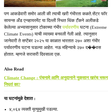
पण आकडेवारी समोर आली की त्याची खरी गंभीरता कळते.सेंटर फॉर
सायन्स अँड एन्व्हायरमेंट या दिल्ली स्थित थिंक टँकने अलीकडे
केलेल्या अभ्यासानुसार टोकाच्या गंभीर
पर्यावरणीय
घटना (Extreme
Climate Events) याची व्याख्या बनवली गेली आहे. त्यानुसार
जानेवारी ते सप्टेंबर २०२५ या काळात भारतात २७० अशा गंभीर
पर्यावरणीय घटना घडल्या आहेत. नऊ महिन्याचे २७० द��वस
होतात. म्हणजे सरासरी दिवसाला एक.
Also Read
Climate Change : पंचनामे आणि अनुदानाने नुकसान खरंच भरून
निघतं का?
या घटनांमुळे देशात :
४,०६४ व्यक्ती मृत्युमुखी पडल्या.