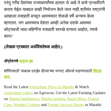
परंतु गरीब देशांच्या राज्यकर्त्यांच्या हातात जे आहे ते कसे प्रभावीपणे
करता येईल याबद्दल काही नियोजन केले जात नाही.श्रीमंत राष्ट्रांनी
आम्हाला वसाहती बनवून आमच्यावर शेकडो वर्षे अन्याय केला
म्हणतात. पण आमच्याच देशात आम्ही अनेक दशके आमच्या
कोट्यवधी भावा-बहिणींना वसाहती सारखे वागवत आहोत, त्याचे
काय?
(लेखक प्रख्यात अर्थविश्‍लेषक आहेत.)
ॲग्रोवनचे
सदस्य व्हा
शॉपिंगसाठी 'सकाळ प्राईम डील्स'च्या भन्नाट ऑफर्स पाहण्यासाठी
क्लिक
करा
.
Read the Latest
Agriculture News in Marathi
& Watch
Agriculture videos
on Agrowon. Get the Latest Farming Updates
on
Market Intelligence
,
Market updates
,
Bazar Bhav
,
Animal
Care
,
Weather Updates
and
Farmer Success Stories
in Marathi.