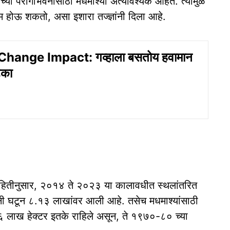
ांच्या परागीभवनासाठी मधमाश्या अत्यावश्यक आहेत. त्यामुळे
णाम होऊ शकतो, असा इशारा तज्ज्ञांनी दिला आहे.
hange Impact: गव्हाला बसतोय हवामान
टका
 माहितीनुसार, २०१४ ते २०२३ या कालावधीत स्थलांतरित
ांनी घटून ८.१३ लाखांवर आली आहे. तसेच मधमाश्यांसाठी
४६ लाख हेक्टर इतके राहिले असून, ते १९७०-८० च्या