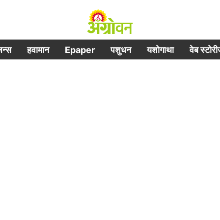
िजन्स
हवामान
Epaper
पशुधन
यशोगाथा
वेब स्टोर