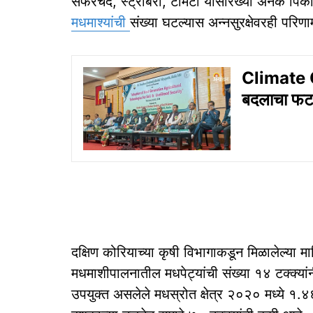
सफरचंद, स्ट्रॉबेरी, टोमॅटो यांसारख्या अनेक पिक
मधमाश्यांची
संख्या घटल्यास अन्नसुरक्षेवरही परि
Climate C
बदलाचा फ
दक्षिण कोरियाच्या कृषी विभागाकडून मिळालेल्या
मधमाशीपालनातील मधपेट्यांची संख्या १४ टक्क्य
उपयुक्त असलेले मधस्रोत क्षेत्र २०२० मध्ये १.