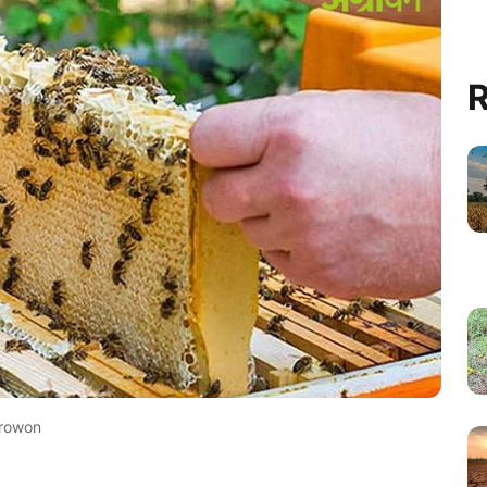
R
rowon