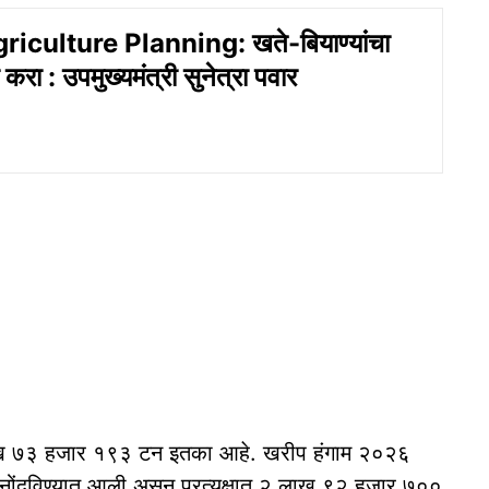
riculture Planning: खते-बियाण्यांचा
ा करा : उपमुख्यमंत्री सुनेत्रा पवार
लाख ७३ हजार १९३ टन इतका आहे. खरीप हंगाम २०२६
नोंदविण्यात आली असून प्रत्यक्षात २ लाख ९२ हजार ७००