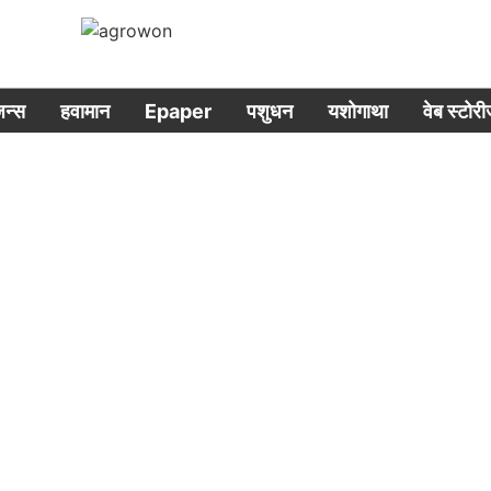
िजन्स
हवामान
Epaper
पशुधन
यशोगाथा
वेब स्टोर