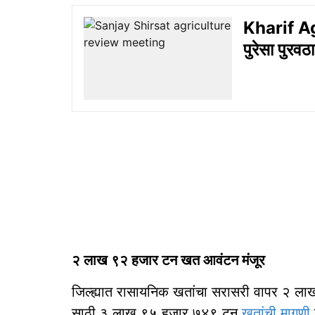
Kharif Ag
पुरेसा पुरवठ
२ लाख ९२ हजार टन खत आवंटन मंजूर
जिल्ह्यात रासायनिक खतांचा सरासरी वापर २ 
साठी ३ लाख ९५ हजार ७४९ टन
खतांची मागणी