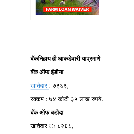
बॅंकनिहाय ही आकडेवारी याप्रमाणे
बॅंक ऑफ इंडीया
खातेदार
: ७३६३,
रक्कम : ७४ कोटी ३५ लाख रुपये.
बॅंक ऑफ बडोदा
खातेदार ः ८२६८,