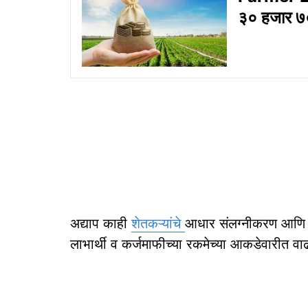
३० हजार ७०
अद्याप काही
शेतकऱ्यांचे
आधार संलग्नीकरण आणि इतर 
लाभार्थी व कर्जमाफीच्या रकमेच्या आकडेवारीत वाढ 