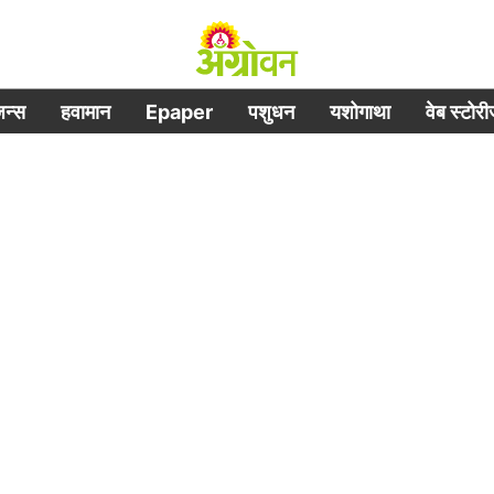
िजन्स
हवामान
Epaper
पशुधन
यशोगाथा
वेब स्टोर