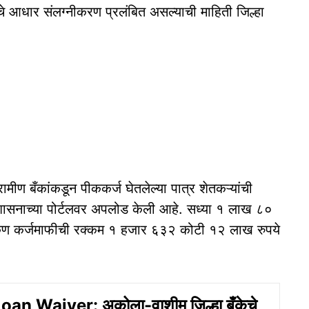
ंचे आधार संलग्नीकरण प्रलंबित असल्याची माहिती जिल्हा
ामीण बँकांकडून पीककर्ज घेतलेल्या पात्र शेतकऱ्यांची
 शासनाच्या पोर्टलवर अपलोड केली आहे. सध्या १ लाख ८०
एकूण कर्जमाफीची रक्कम १ हजार ६३२ कोटी १२ लाख रुपये
an Waiver: अकोला-वाशीम जिल्हा बँकेचे