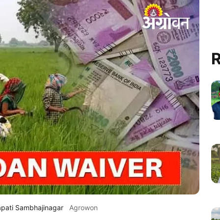
R
rapati Sambhajinagar
Agrowon