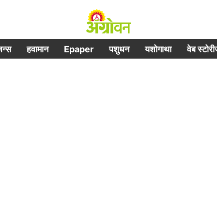
िजन्स
हवामान
Epaper
पशुधन
यशोगाथा
वेब स्टोर