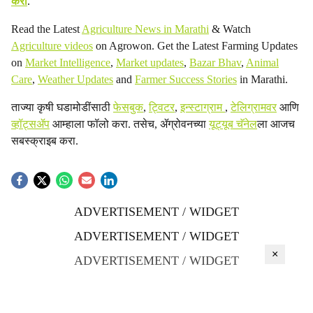
करा
.
Read the Latest
Agriculture News in Marathi
& Watch
Agriculture videos
on Agrowon. Get the Latest Farming Updates
on
Market Intelligence
,
Market updates
,
Bazar Bhav
,
Animal
Care
,
Weather Updates
and
Farmer Success Stories
in Marathi.
ताज्या कृषी घडामोडींसाठी
फेसबुक
,
ट्विटर
,
इन्स्टाग्राम
,
टेलिग्रामवर
आणि
व्हॉट्सॲप
आम्हाला फॉलो करा. तसेच, ॲग्रोवनच्या
यूट्यूब चॅनेल
ला आजच
सबस्क्राइब करा.
ADVERTISEMENT / WIDGET
ADVERTISEMENT / WIDGET
×
ADVERTISEMENT / WIDGET