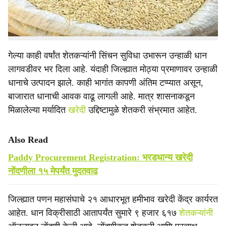
निश्चित करण्यात आल्याने शेतकऱ्यांसमोर धान विक्रीचा प्रश्न
निर्माण झाला आहे.
गेल्या काही वर्षांत शेतकऱ्यांनी सिंचन सुविधा उभारून उन्हाळी धान
लागवडीवर भर दिला आहे. यंदाही जिल्ह्यात मोठ्या प्रमाणावर उन्हाळी
धानाचे उत्पादन झाले. काही भागांत कापणी अंतिम टप्प्यात असून,
बाजारात धानाची आवक वाढू लागली आहे. मात्र शासनाकडून
मिळालेल्या मर्यादित
खरेदी
उद्दिष्टामुळे शेतकरी संभ्रमात आहेत.
Also Read
Paddy Procurement Registration: भरडधान्य खरेदी
नोंदणीला १५ मेपर्यंत मुदतवाढ
जिल्ह्यात पणन महासंघाचे २१ आधारभूत हमीभाव खरेदी केंद्र कार्यरत
आहेत. धान विक्रीसाठी आतापर्यंत सुमारे ९ हजार ६१७
शेतकऱ्यांनी