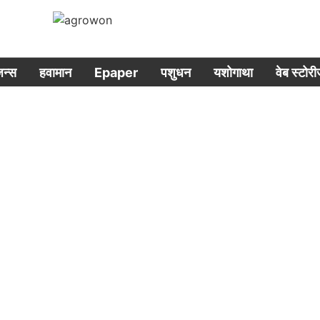
िजन्स
हवामान
Epaper
पशुधन
यशोगाथा
वेब स्टोर