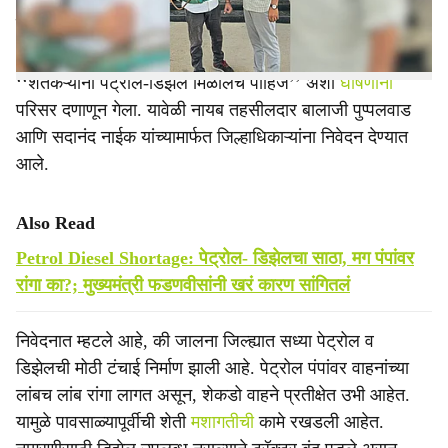
निषेध नोंदविला.
‘‘शेतकऱ्यांना पेट्रोल-डिझेल मिळालेच पाहिजे’’ अशा
घोषणांनी
परिसर दणाणून गेला. यावेळी नायब तहसीलदार बालाजी पुप्पलवाड
आणि सदानंद नाईक यांच्यामार्फत जिल्हाधिकाऱ्यांना निवेदन देण्यात
आले.
Also Read
Petrol Diesel Shortage: पेट्रोल- डिझेलचा साठा, मग पंपांवर
रांगा का?; मुख्यमंत्री फडणवीसांनी खरं कारण सांगितलं
निवेदनात म्हटले आहे, की जालना जिल्ह्यात सध्या पेट्रोल व
डिझेलची मोठी टंचाई निर्माण झाली आहे. पेट्रोल पंपांवर वाहनांच्या
लांबच लांब रांगा लागत असून, शेकडो वाहने प्रतीक्षेत उभी आहेत.
यामुळे पावसाळ्यापूर्वीची शेती
मशागतीची
कामे रखडली आहेत.