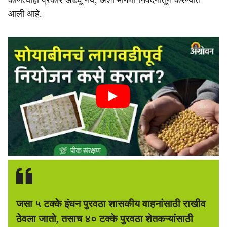
कोणत्याही प्रकारे अडवू नये, अशी मागणी निवेदनातून करण्यात
आली आहे.
जसा ५ टक्के इंधन पुरवठा शासकीय वाहनांसाठी राखीव
ठेवला जातो, तसाच ४० टक्के पुरवठा शेतकऱ्यांसाठी