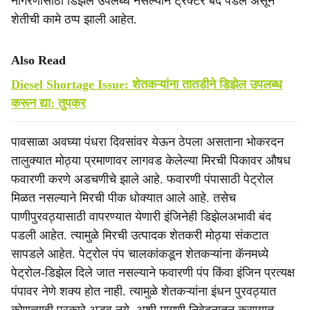
नागरणीसाठी डिझेल उपलब्ध नसल्याने ट्रॅक्टर बंद पडले असून
शेतीची कामे ठप्प झाली आहेत.
Also Read
Diesel Shortage Issue: शेतकऱ्यांना तातडीने डिझेल उपलब्ध
करून द्या: तुपकर
पावसाळा अवघ्या पंधरा दिवसांवर येऊन ठेपला असताना भोकरदन
तालुक्यात मोठ्या प्रमाणावर लागवड केलेल्या मिरची पिकावर औषध
फवारणी करणे अडचणीचे झाले आहे. फवारणी पंपासाठी पेट्रोल
मिळत नसल्याने मिरची पीक धोक्यात आले आहे. तसेच
पाणीपुरवठ्यासाठी वापरण्यात येणारी इंजिनेही डिझेलअभावी बंद
पडली आहेत. त्यामुळे मिरची उत्पादक शेतकरी मोठ्या संकटात
सापडले आहेत. पेट्रोल पंप चालकांकडून शेतकऱ्यांना कॅनमध्ये
पेट्रोल-डिझेल दिले जात नसल्याने फवारणी पंप किंवा इंजिन प्रत्यक्ष
पंपावर नेणे शक्य होत नाही. त्यामुळे शेतकऱ्यांना इंधन पुरवठ्यात