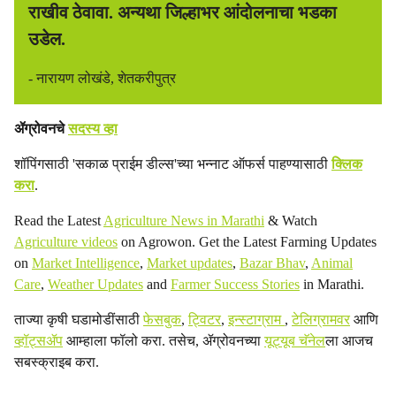
राखीव ठेवावा. अन्यथा जिल्हाभर आंदोलनाचा भडका
उडेल.
- नारायण लोखंडे, शेतकरीपुत्र
ॲग्रोवनचे
सदस्य व्हा
शॉपिंगसाठी 'सकाळ प्राईम डील्स'च्या भन्नाट ऑफर्स पाहण्यासाठी
क्लिक
करा
.
Read the Latest
Agriculture News in Marathi
& Watch
Agriculture videos
on Agrowon. Get the Latest Farming Updates
on
Market Intelligence
,
Market updates
,
Bazar Bhav
,
Animal
Care
,
Weather Updates
and
Farmer Success Stories
in Marathi.
ताज्या कृषी घडामोडींसाठी
फेसबुक
,
ट्विटर
,
इन्स्टाग्राम
,
टेलिग्रामवर
आणि
व्हॉट्सॲप
आम्हाला फॉलो करा. तसेच, ॲग्रोवनच्या
यूट्यूब चॅनेल
ला आजच
सबस्क्राइब करा.