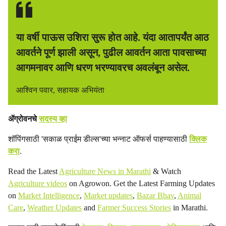
या वर्षी पाऊस उशिरा सुरू होत आहे. यंदा आतापर्यंत आठ
आवर्तने पूर्ण झाली असून, पुढील आवर्तन आता पावसाच्या
आगमनावर आणि धरण भरण्यावरच अवलंबून असेल.
आश्‍विन पवार, सहायक अभियंता
ॲग्रोवनचे
सदस्य व्हा
शॉपिंगसाठी 'सकाळ प्राईम डील्स'च्या भन्नाट ऑफर्स पाहण्यासाठी
क्लिक
करा
.
Read the Latest
Agriculture News in Marathi
& Watch
Agriculture videos
on Agrowon. Get the Latest Farming Updates
on
Market Intelligence
,
Market updates
,
Bazar Bhav
,
Animal
Care
,
Weather Updates
and
Farmer Success Stories
in Marathi.