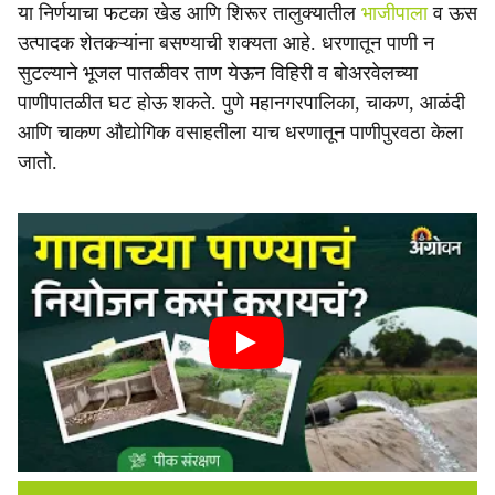
या निर्णयाचा फटका खेड आणि शिरूर तालुक्यातील
भाजीपाला
व ऊस
उत्पादक शेतकऱ्यांना बसण्याची शक्यता आहे. धरणातून पाणी न
सुटल्याने भूजल पातळीवर ताण येऊन विहिरी व बोअरवेलच्या
पाणीपातळीत घट होऊ शकते. पुणे महानगरपालिका, चाकण, आळंदी
आणि चाकण औद्योगिक वसाहतीला याच धरणातून पाणीपुरवठा केला
जातो.