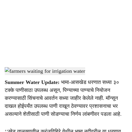
o
c
i
a
l
s
Bhama Askhed dam water storage update
-
Agrowon
h
Summer Water Update:
भामा-आसखेड धरणात सध्या ३०
a
टक्के पाणीसाठा उपलब्ध असून, पिण्याच्या पाण्याचे नियोजन
r
करण्यासाठी सिंचनाचे आवर्तन सध्या जाहीर केलेले नाही. मॉन्सून
दाखल होईपर्यंत उपलब्ध पाणी राखून ठेवण्यावर प्रशासनाचा भर
e
असल्याने शेतीसाठी पाणी सोडण्याचा निर्णय लांबणीवर पडला आहे.
‘‘खेड तालुक्यातील करंजविहिरे येथील भामा नदीवरील या धरणात