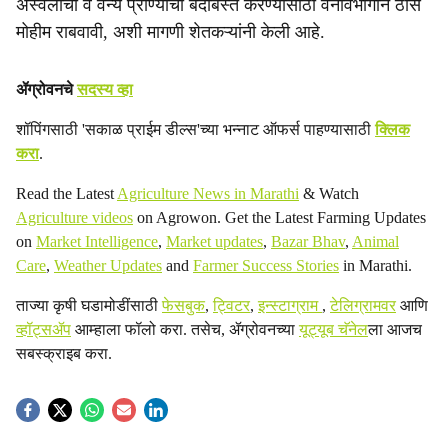
अस्वलांचा व वन्य प्राण्यांचा बंदोबस्त करण्यासाठी वनविभागाने ठोस
मोहीम राबवावी, अशी मागणी शेतकऱ्यांनी केली आहे.
ॲग्रोवनचे
सदस्य व्हा
शॉपिंगसाठी 'सकाळ प्राईम डील्स'च्या भन्नाट ऑफर्स पाहण्यासाठी
क्लिक
करा
.
Read the Latest
Agriculture News in Marathi
& Watch
Agriculture videos
on Agrowon. Get the Latest Farming Updates
on
Market Intelligence
,
Market updates
,
Bazar Bhav
,
Animal
Care
,
Weather Updates
and
Farmer Success Stories
in Marathi.
ताज्या कृषी घडामोडींसाठी
फेसबुक
,
ट्विटर
,
इन्स्टाग्राम
,
टेलिग्रामवर
आणि
व्हॉट्सॲप
आम्हाला फॉलो करा. तसेच, ॲग्रोवनच्या
यूट्यूब चॅनेल
ला आजच
सबस्क्राइब करा.