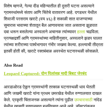
विशेष म्हणजे, गेल्या दीड महिन्यातील ही दुसरी घटना असल्याने
ग्रामस्थांमध्ये संताप आणि चिंतेचे वातावरण आहे. दगडथर येथील
शिवाजी परसराम खराटे (वय ४६) हे सकाळी सात वाजण्याच्या
सुमारास भावाच्या शेतातून बैल आणावयास जात असताना झुडपात
दबा धरून बसलेल्या अस्वलाने अचानक त्यांच्यावर
हल्ला
चढविला.
प्रत्यक्षदर्र्शी आणि ग्रामस्थांच्या माहितीनुसार, अस्वलाने झडप घालत
त्यांच्या शरीराच्या पार्श्वभागावर गंभीर जखमा केल्या. हल्ल्याची तीव्रता
इतकी होती की, खराटे रक्तबंबाळ अवस्थेत घटनास्थळी कोसळले.
Also Read
Leopard Captured: दोन पिलांसह मादी बिबट जेरबंद
आरडाओरड ऐकून ग्रामस्थांनी तत्काळ घटनास्थळी धाव घेतली
आणि जखमी खराटे यांना प्रथम उमरखेड येथील रुग्णालयात दाखल
केले. प्रकृती चिंताजनक असल्याने त्यांना पुढील
उपचारासाठी
नांदेड
येथील खासगी रुग्णालयात हलविण्यात आले आहे. डॉक्टरांकडून