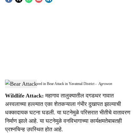
S
o
c
i
a
l
s
Farmer Seriously Injured in Bear Attack in Yavatmal District
-
Agrowon
h
Wildlife Attack:
महागाव तालुक्यातील दगडथर गावात
a
अस्वलाच्या हल्ल्यात एका शेतकऱ्याला गंभीर दुखापत झाल्याची
r
धक्कादायक घटना घडली. या घटनेमुळे परिसरात भीतीचे वातावरण
निर्माण झाले आहे. या घटनेमुळे वनविभागाच्या कार्यक्षमतेबाबतही
e
प्रश्नचिन्ह उपस्थित होत आहे.