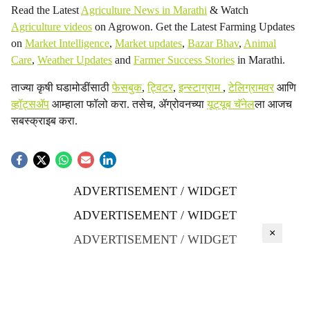
Read the Latest
Agriculture News in Marathi
& Watch
Agriculture videos
on Agrowon. Get the Latest Farming Updates
on
Market Intelligence
,
Market updates
,
Bazar Bhav
,
Animal
Care
,
Weather Updates
and
Farmer Success Stories
in Marathi.
ताज्या कृषी घडामोडींसाठी
फेसबुक
,
ट्विटर
,
इन्स्टाग्राम
,
टेलिग्रामवर
आणि
व्हॉट्सॲप
आम्हाला फॉलो करा. तसेच, ॲग्रोवनच्या
यूट्यूब चॅनेल
ला आजच
सबस्क्राइब करा.
ADVERTISEMENT / WIDGET
ADVERTISEMENT / WIDGET
×
ADVERTISEMENT / WIDGET