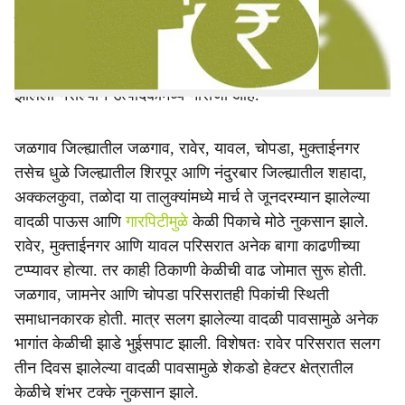
e
प्रमाणात नुकसान झाले असून, एकूण हानी २५० ते २६० कोटी
रुपयांपेक्षा अधिक असल्याचा अंदाज व्यक्त केला जात आहे. मात्र
अद्याप शासनाकडून भरीव मदतीबाबत कोणतीही ठोस कार्यवाही
झालेली नसल्याने उत्पादकांमध्ये नाराजी आहे.
जळगाव जिल्ह्यातील जळगाव, रावेर, यावल, चोपडा, मुक्ताईनगर
तसेच धुळे जिल्ह्यातील शिरपूर आणि नंदुरबार जिल्ह्यातील शहादा,
अक्कलकुवा, तळोदा या तालुक्यांमध्ये मार्च ते जूनदरम्यान झालेल्या
वादळी पाऊस आणि
गारपिटीमुळे
केळी पिकाचे मोठे नुकसान झाले.
रावेर, मुक्ताईनगर आणि यावल परिसरात अनेक बागा काढणीच्या
टप्प्यावर होत्या. तर काही ठिकाणी केळीची वाढ जोमात सुरू होती.
जळगाव, जामनेर आणि चोपडा परिसरातही पिकांची स्थिती
समाधानकारक होती. मात्र सलग झालेल्या वादळी पावसामुळे अनेक
भागांत केळीची झाडे भुईसपाट झाली. विशेषतः रावेर परिसरात सलग
तीन दिवस झालेल्या वादळी पावसामुळे शेकडो हेक्टर क्षेत्रातील
केळीचे शंभर टक्के नुकसान झाले.