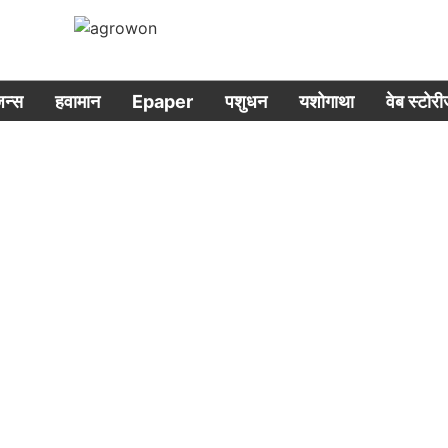
िजन्स
हवामान
Epaper
पशुधन
यशोगाथा
वेब स्टोर