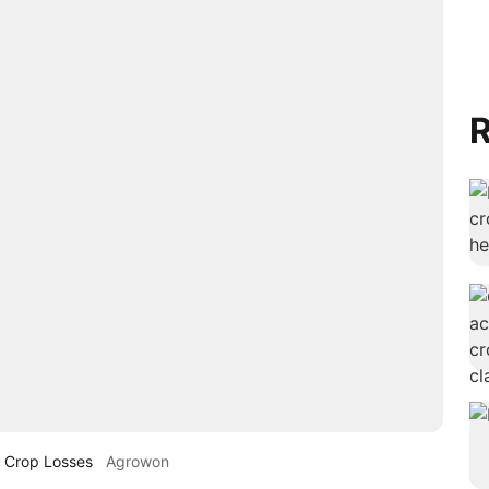
R
r Crop Losses
Agrowon