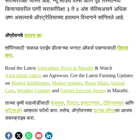
सरासरीपेक्षा जास्त आहे. न्यू साउथ वेल्स आणि पूर्व तस्मानिया
किनाऱ्यावरील पाणी सरासरीपेक्षा ३ ते ४ अंश सेल्सिअसने अधिक
उष्ण असल्याचे ऑस्ट्रेलियाच्या हवामान विभागाने सांगितले आहे.
ॲग्रोवनचे
सदस्य व्हा
शॉपिंगसाठी 'सकाळ प्राईम डील्स'च्या भन्नाट ऑफर्स पाहण्यासाठी
क्लिक
करा
.
Read the Latest
Agriculture News in Marathi
& Watch
Agriculture videos
on Agrowon. Get the Latest Farming Updates
on
Market Intelligence
,
Market updates
,
Bazar Bhav
,
Animal
Care
,
Weather Updates
and
Farmer Success Stories
in Marathi.
ताज्या कृषी घडामोडींसाठी
फेसबुक
,
ट्विटर
,
इन्स्टाग्राम
,
टेलिग्रामवर
आणि
व्हॉट्सॲप
आम्हाला फॉलो करा. तसेच, ॲग्रोवनच्या
यूट्यूब चॅनेल
ला आजच
सबस्क्राइब करा.