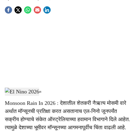
S
o
c
i
a
l
s
El Nino 2026
-
Agrowon
h
Monsoon Rain In 2026 : देशातील शेतकरी नैऋत्य मोसमी वारे
a
अर्थात मॉन्सूनची प्रतिक्षा करत असतानाच एल-निनो जूनपर्यंत
r
सक्रीय होण्याचे संकेत ऑस्ट्रेलियाच्या हवामान विभागाने दिले आहेत.
त्यामुळे देशाच्या भूमीवर मॉन्सूनच्या आगमनापूर्वीच चिंता वाढली आहे.
e