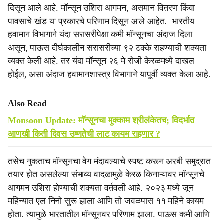
दिसून आले आहे. मॉन्सून उशिरा आगमन, असमान वितरण किंवा
पावसाचे खंड या प्रकारचे परिणाम दिसून आले आहेत. भारतीय
हवामान विभागाने यंदा सरासरीपेक्षा कमी मॉन्सूनचा अंदाज दिला
असून, पाऊस दीर्घकालीन सरासरीच्या ९२ टक्के राहण्याची शक्यता
व्यक्त केली आहे. तर यंदा मॉन्सून २६ मे रोजी केरळमध्ये दाखल
होईल, असा अंदाज हवामानशास्त्र विभागाने यापूर्वी व्यक्त केला आहे.
Also Read
Monsoon Update: माॅन्सूनचा मुक्काम श्रीलंकेतच; विदर्भात
आणखी किती दिवस उष्णतेची लाट कायम राहणार ?
तसेच नुकताच मॉन्सूनचा वेग मंदावल्याचे स्पष्ट करून अरबी समुद्रात
तयार होत असलेल्या संभाव्य वादळामुळे केरळ किनाऱ्यावर मॉन्सूनचे
आगमन उशिरा होण्याची शक्यता वर्तवली आहे. २०२३ मध्ये जून
महिन्यात एल निनो सुरू झाला आणि तो जवळपास ११ महिने कायम
होता. त्यामुळे भारतातील मॉन्सूनवर परिणाम झाला. पाऊस कमी आणि