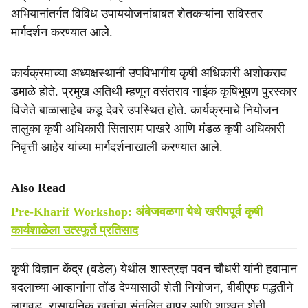
अभियानांतर्गत विविध उपाययोजनांबाबत शेतकऱ्यांना सविस्तर
मार्गदर्शन करण्यात आले.
कार्यक्रमाच्या अध्यक्षस्थानी उपविभागीय कृषी अधिकारी अशोकराव
डमाळे होते. प्रमुख अतिथी म्हणून वसंतराव नाईक कृषिभूषण पुरस्कार
विजेते बाळासाहेब कडू देवरे उपस्थित होते. कार्यक्रमाचे नियोजन
तालुका कृषी अधिकारी सिताराम पाखरे आणि मंडळ कृषी अधिकारी
निवृत्ती आहेर यांच्या मार्गदर्शनाखाली करण्यात आले.
Also Read
Pre-Kharif Workshop: अंबेजवळगा येथे खरीपपूर्व कृषी
कार्यशाळेला उत्स्फूर्त प्रतिसाद
कृषी विज्ञान केंद्र (वडेल) येथील शास्त्रज्ञ पवन चौधरी यांनी हवामान
बदलाच्या आव्हानांना तोंड देण्यासाठी शेती नियोजन, बीबीएफ पद्धतीने
लागवड, रासायनिक खतांचा संतुलित वापर आणि शाश्वत शेती