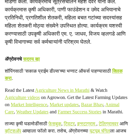
मांडणी केली. कार्यक्रमाचे सूत्रसंचालन महेश देवरे यांनी केले.
कार्यक्रमास कृषी अधिकारी, पाणी फाउंडेशन व उमेद अभियानाचे
प्रतिनिधी, प्रगतिशील शेतकरी, महिला बचत गटांच्या सदस्यांसह
महिला शेतकरी मोठ्या संख्येने उपस्थित होत्या. कार्यक्रम यशस्वी
करण्यासाठी उपकृषी अधिकारी एम. ए. जाधव, विजय व्हलगडे आणि
कृषी विभागाच्या सर्व कर्मचाऱ्यांनी परिश्रम घेतले.
ॲग्रोवनचे
सदस्य व्हा
शॉपिंगसाठी 'सकाळ प्राईम डील्स'च्या भन्नाट ऑफर्स पाहण्यासाठी
क्लिक
करा
.
Read the Latest
Agriculture News in Marathi
& Watch
Agriculture videos
on Agrowon. Get the Latest Farming Updates
on
Market Intelligence
,
Market updates
,
Bazar Bhav
,
Animal
Care
,
Weather Updates
and
Farmer Success Stories
in Marathi.
ताज्या कृषी घडामोडींसाठी
फेसबुक
,
ट्विटर
,
इन्स्टाग्राम
,
टेलिग्रामवर
आणि
व्हॉट्सॲप
आम्हाला फॉलो करा. तसेच, ॲग्रोवनच्या
यूट्यूब चॅनेल
ला आजच