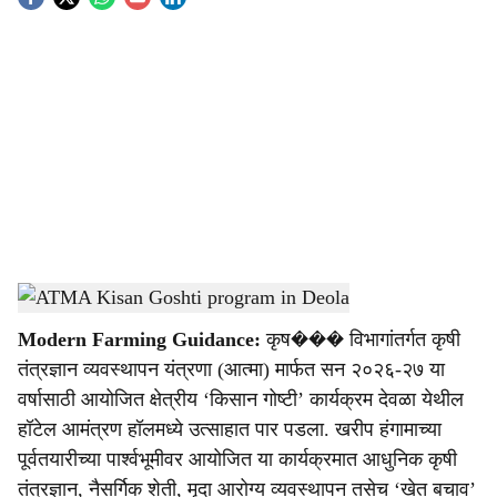
S
o
c
i
a
l
s
Agriculture Department farmer awareness program
-
Agrowon
h
Modern Farming Guidance:
कृष��� विभागांतर्गत कृषी
a
तंत्रज्ञान व्यवस्थापन यंत्रणा (आत्मा) मार्फत सन २०२६-२७ या
r
वर्षासाठी आयोजित क्षेत्रीय ‘किसान गोष्टी’ कार्यक्रम देवळा येथील
हॉटेल आमंत्रण हॉलमध्ये उत्साहात पार पडला. खरीप हंगामाच्या
e
पूर्वतयारीच्या पार्श्वभूमीवर आयोजित या कार्यक्रमात आधुनिक कृषी
तंत्रज्ञान, नैसर्गिक शेती, मृदा आरोग्य व्यवस्थापन तसेच ‘खेत बचाव’