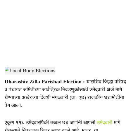
o
c
i
a
l
s
Local Body Elections
-
Agrowon
h
Dharashiv Zilla Parishad Election
:
धाराशिव जिल्हा परिषद
a
व पंचायत समितीच्या सार्वत्रिक निवडणुकीसाठी उमेदवारी अर्ज मागे
r
घेण्याच्या अखेरच्या दिवशी मंगळवारी (ता. २७) राजकीय घडामोडींना
वेग आला.
e
एकूण ११८ उमेदवारांपैकी तब्बल ७३ जणांनी आपली
उमेदवारी
मागे
घेतल्याने निवडणूक चित्र स्पष्ट झाले आहे. मात्र, या