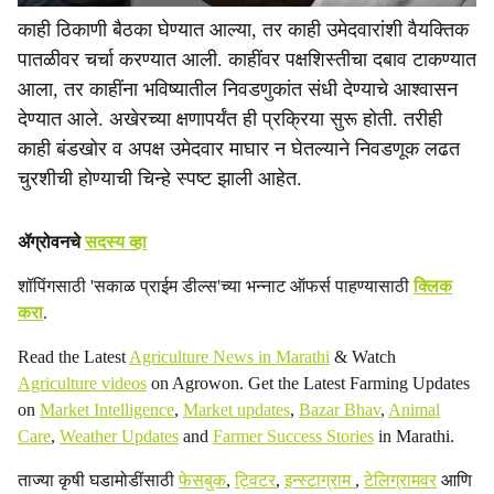
काही ठिकाणी बैठका घेण्यात आल्या, तर काही उमेदवारांशी वैयक्तिक
पातळीवर चर्चा करण्यात आली. काहींवर पक्षशिस्तीचा दबाव टाकण्यात
आला, तर काहींना भविष्यातील निवडणुकांत संधी देण्याचे आश्वासन
देण्यात आले. अखेरच्या क्षणापर्यंत ही प्रक्रिया सुरू होती. तरीही
काही बंडखोर व अपक्ष उमेदवार माघार न घेतल्याने निवडणूक लढत
चुरशीची होण्याची चिन्हे स्पष्ट झाली आहेत.
ॲग्रोवनचे
सदस्य व्हा
शॉपिंगसाठी 'सकाळ प्राईम डील्स'च्या भन्नाट ऑफर्स पाहण्यासाठी
क्लिक
करा
.
Read the Latest
Agriculture News in Marathi
& Watch
Agriculture videos
on Agrowon. Get the Latest Farming Updates
on
Market Intelligence
,
Market updates
,
Bazar Bhav
,
Animal
Care
,
Weather Updates
and
Farmer Success Stories
in Marathi.
ताज्या कृषी घडामोडींसाठी
फेसबुक
,
ट्विटर
,
इन्स्टाग्राम
,
टेलिग्रामवर
आणि