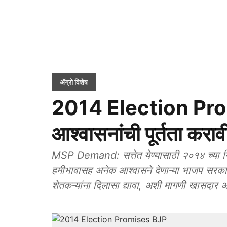
ॲग्रो विशेष
2014 Election Pro
आश्वासनांची पूर्तता करा
MSP Demand: सत्तेत येण्यासाठी २०१४ च्या नि
हमीभावासह अनेक आश्वासने देणाऱ्या भाजप सरकार
शेतकऱ्यांना दिलासा द्यावा, अशी मागणी खासदार अ