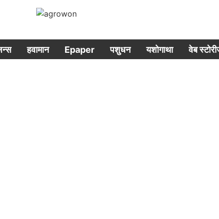
िजन्स
हवामान
Epaper
पशुधन
यशोगाथा
वेब स्टोर