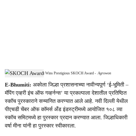
o
c
i
a
l
s
Akola’s ‘e-Bhumiti’ Project Wins Prestigious SKOCH Award
-
Agrowon
h
E-Bhumiti:
अकोला जिल्हा प्रशासनाच्या नावीन्यपूर्ण ‘ई-भूमिती –
a
मॅपिंग एव्हरी इंच ऑफ गव्हर्नन्स’ या प्रकल्पाला देशातील प्रतिष्ठित
r
स्कॉच पुरस्काराने सन्मानित करण्यात आले आहे. नवी दिल्ली येथील
पीएचडी चेंबर ऑफ कॉमर्स अँड इंडस्ट्रीमध्ये आयोजित १०८ व्या
e
स्कॉच समिटमध्ये हा पुरस्कार प्रदान करण्यात आला. जिल्हाधिकारी
वर्षा मीना यांनी हा पुरस्कार स्वीकारला.