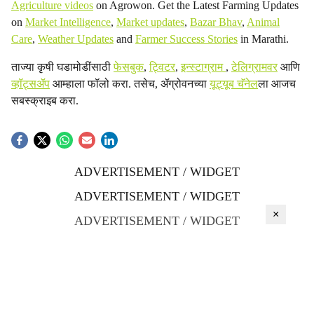
Agriculture videos
on Agrowon. Get the Latest Farming Updates
on
Market Intelligence
,
Market updates
,
Bazar Bhav
,
Animal
Care
,
Weather Updates
and
Farmer Success Stories
in Marathi.
ताज्या कृषी घडामोडींसाठी
फेसबुक
,
ट्विटर
,
इन्स्टाग्राम
,
टेलिग्रामवर
आणि
व्हॉट्सॲप
आम्हाला फॉलो करा. तसेच, ॲग्रोवनच्या
यूट्यूब चॅनेल
ला आजच
सबस्क्राइब करा.
ADVERTISEMENT / WIDGET
ADVERTISEMENT / WIDGET
×
ADVERTISEMENT / WIDGET