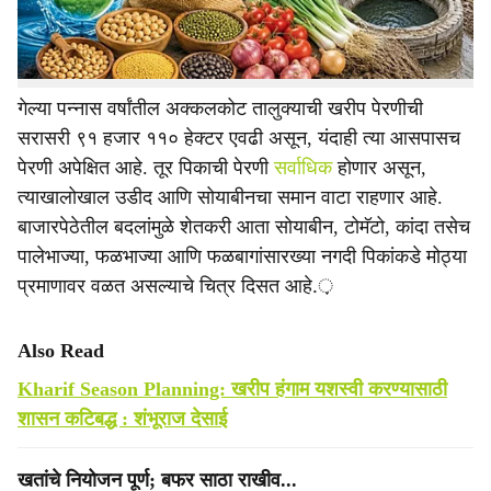
लागवड होईल, असा अंदाज कृषी विभागाने व्यक्त केला आहे. ही
माहिती तालुका कृषी विकास अधिकारी चंद्रकांत मंगरुळे यांनी दिली.
गेल्या पन्नास वर्षांतील अक्कलकोट तालुक्याची खरीप पेरणीची
सरासरी ९१ हजार ११० हेक्टर एवढी असून, यंदाही त्या आसपासच
पेरणी अपेक्षित आहे. तूर पिकाची पेरणी
सर्वाधिक
होणार असून,
त्याखालोखाल उडीद आणि सोयाबीनचा समान वाटा राहणार आहे.
बाजारपेठेतील बदलांमुळे शेतकरी आता सोयाबीन, टोमॅटो, कांदा तसेच
पालेभाज्या, फळभाज्या आणि फळबागांसारख्या नगदी पिकांकडे मोठ्या
प्रमाणावर वळत असल्याचे चित्र दिसत आहे.़
Also Read
Kharif Season Planning: खरीप हंगाम यशस्वी करण्यासाठी
शासन कटिबद्ध : शंभूराज देसाई
खतांचे नियोजन पूर्ण; बफर साठा राखीव...