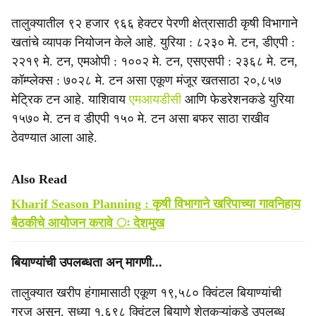
तालुक्यातील ९२ हजार ९६६ हेक्टर पेरणी क्षेत्रासाठी कृषी विभागाने
खतांचे व्यापक नियोजन केले आहे. युरिया : ८२३० मे. टन, डीएपी :
२२१९ मे. टन, एमओपी : १००२ मे. टन, एसएसपी : २३६८ मे. टन,
कॉम्प्लेक्स : ७०२८ मे. टन असा एकूण मंजूर खतसाठा २०,८५७
मेट्रिक टन आहे. याशिवाय
एमआयडीसी
आणि फेडरेशनकडे युरिया
१५७० मे. टन व डीएपी १५० मे. टन असा बफर साठा राखीव
ठेवण्यात आला आहे.
Also Read
Kharif Season Planning : कृषी विभागाने खरिपाच्या गावनिहाय
बैठकीचे आयोजन करावे ः देशमुख
बियाण्यांची उपलब्धता अन्‌ मागणी...
तालुक्यात खरीप हंगामासाठी एकूण १९,५८० क्विंटल बियाण्यांची
गरज असून, सध्या १,६९८ क्विंटल बियाणे शेतकऱ्यांकडे उपलब्ध