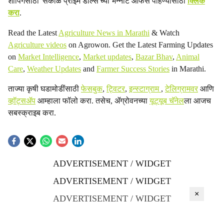
शॉपिंगसाठी 'सकाळ प्राईम डील्स'च्या भन्नाट ऑफर्स पाहण्यासाठी
क्लिक
करा
.
Read the Latest
Agriculture News in Marathi
& Watch
Agriculture videos
on Agrowon. Get the Latest Farming Updates
on
Market Intelligence
,
Market updates
,
Bazar Bhav
,
Animal
Care
,
Weather Updates
and
Farmer Success Stories
in Marathi.
ताज्या कृषी घडामोडींसाठी
फेसबुक
,
ट्विटर
,
इन्स्टाग्राम
,
टेलिग्रामवर
आणि
व्हॉट्सॲप
आम्हाला फॉलो करा. तसेच, ॲग्रोवनच्या
यूट्यूब चॅनेल
ला आजच
सबस्क्राइब करा.
ADVERTISEMENT / WIDGET
ADVERTISEMENT / WIDGET
×
ADVERTISEMENT / WIDGET