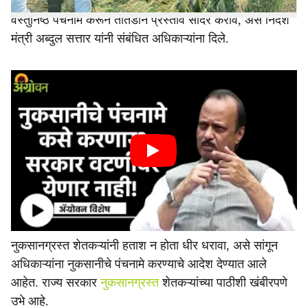
ऊस, मोसंबी आदी पिकांचे नुकसान झाले. झालेल्या नुकसानीचे
वस्तुनिष्ठ पंचनामे करून तातडीने प्रस्ताव सादर करावे, असे निर्देश
मंत्री अब्दुल सत्तार यांनी संबंधित अधिकाऱ्यांना दिले.
नुकसानग्रस्त शेतकऱ्यांनी हताश न होता धीर धरावा, असे सांगून
अधिकाऱ्यांना नुकसानीचे पंचनामे करण्याचे आदेश देण्यात आले
आहेत. राज्य सरकार
नुकसानग्रस्त
शेतकऱ्यांच्या पाठीशी खंबीरपणे
उभे आहे.