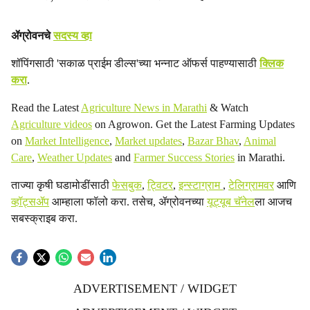
ॲग्रोवनचे
सदस्य व्हा
शॉपिंगसाठी 'सकाळ प्राईम डील्स'च्या भन्नाट ऑफर्स पाहण्यासाठी
क्लिक
करा
.
Read the Latest
Agriculture News in Marathi
& Watch
Agriculture videos
on Agrowon. Get the Latest Farming Updates
on
Market Intelligence
,
Market updates
,
Bazar Bhav
,
Animal
Care
,
Weather Updates
and
Farmer Success Stories
in Marathi.
ताज्या कृषी घडामोडींसाठी
फेसबुक
,
ट्विटर
,
इन्स्टाग्राम
,
टेलिग्रामवर
आणि
व्हॉट्सॲप
आम्हाला फॉलो करा. तसेच, ॲग्रोवनच्या
यूट्यूब चॅनेल
ला आजच
सबस्क्राइब करा.
ADVERTISEMENT / WIDGET