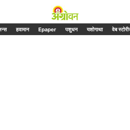
िजन्स
हवामान
Epaper
पशुधन
यशोगाथा
वेब स्टोर