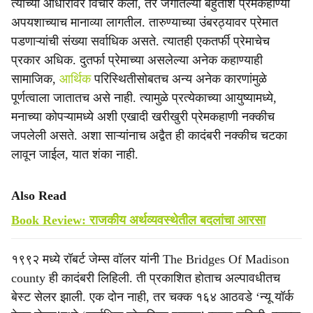
त्याच्या आधारावर विचार केला, तर जगातल्या बहुतांश प्रेमकहाण्या
अपयशाच्याच मानाव्या लागतील. तारुण्याच्या उंबरठ्यावर प्रेमात
पडणाऱ्यांची संख्या सर्वाधिक असते. त्यातही एकतर्फी प्रेमाचेच
प्रकार अधिक. दुतर्फा प्रेमाच्या असलेल्या अनेक कहाण्याही
सामाजिक,
आर्थिक
परिस्थितीसोबतच अन्य अनेक कारणांमुळे
पूर्णत्वाला जातातच असे नाही. त्यामुळे प्रत्येकाच्या आयुष्यामध्ये,
मनाच्या कोपऱ्यामध्ये अशी एखादी खरीखुरी प्रेमकहाणी नक्कीच
जपलेली असते. अशा साऱ्यांनाच अद्वैत ही कादंबरी नक्कीच चटका
लावून जाईल, यात शंका नाही.
Also Read
Book Review: राजकीय अर्थव्यवस्थेतील बदलांचा आरसा
१९९२ मध्ये रॉबर्ट जेम्स वॉलर यांनी The Bridges Of Madison
county ही कादंबरी लिहिली. ती प्रकाशित होताच अल्पावधीतच
बेस्ट सेलर झाली. एक दोन नाही, तर चक्क १६४ आठवडे ‘न्यू यॉर्क