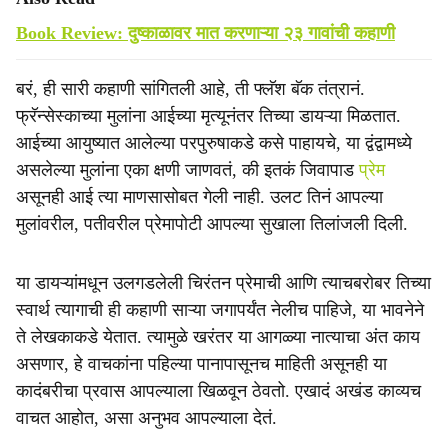
Book Review: दुष्काळावर मात करणाऱ्या २३ गावांची कहाणी
बरं, ही सारी कहाणी सांगितली आहे, ती फ्लॅश बॅक तंत्रानं.
फ्रॅन्सेस्काच्या मुलांना आईच्या मृत्यूनंतर तिच्या डायऱ्या मिळतात.
आईच्या आयुष्यात आलेल्या परपुरुषाकडे कसे पाहायचे, या द्वंद्वामध्ये
असलेल्या मुलांना एका क्षणी जाणवतं, की इतकं जिवापाड
प्रेम
असूनही आई त्या माणसासोबत गेली नाही. उलट तिनं आपल्या
मुलांवरील, पतीवरील प्रेमापोटी आपल्या सुखाला तिलांजली दिली.
या डायऱ्यांमधून उलगडलेली चिरंतन प्रेमाची आणि त्याचबरोबर तिच्या
स्वार्थ त्यागाची ही कहाणी साऱ्या जगापर्यंत नेलीच पाहिजे, या भावनेने
ते लेखकाकडे येतात. त्यामुळे खरंतर या आगळ्या नात्याचा अंत काय
असणार, हे वाचकांना पहिल्या पानापासूनच माहिती असूनही या
कादंबरीचा प्रवास आपल्याला खिळवून ठेवतो. एखादं अखंड काव्यच
वाचत आहोत, असा अनुभव आपल्याला देतं.