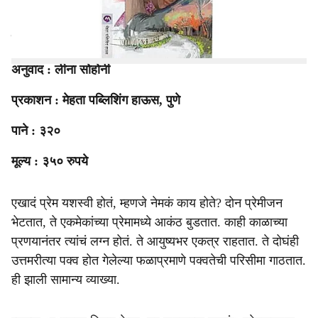
thousand county roads
लेखक : रॉबर्ट जेम्स वॉलर
अनुवाद : लीना सोहोनी
प्रकाशन : मेहता पब्लिशिंग हाऊस, पुणे
पाने : ३२०
मूल्य : ३५० रुपये
एखादं प्रेम यशस्वी होतं, म्हणजे नेमकं काय होते? दोन प्रेमीजन
भेटतात, ते एकमेकांच्या प्रेमामध्ये आकंठ बुडतात. काही काळाच्या
प्रणयानंतर त्यांचं लग्न होतं. ते आयुष्यभर एकत्र राहतात. ते दोघंही
उत्तमरीत्या पक्व होत गेलेल्या फळाप्रमाणे पक्वतेची परिसीमा गाठतात.
ही झाली सामान्य व्याख्या.