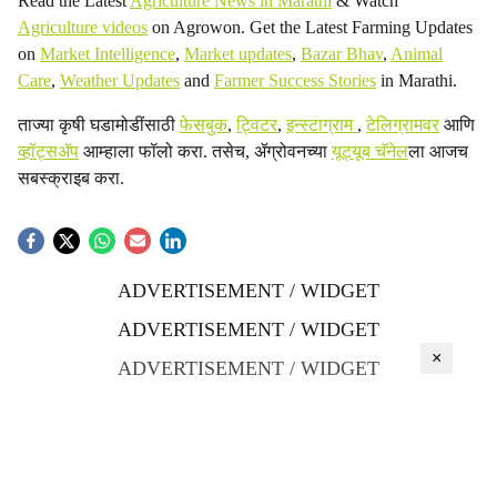
Read the Latest
Agriculture News in Marathi
& Watch
Agriculture videos
on Agrowon. Get the Latest Farming Updates
on
Market Intelligence
,
Market updates
,
Bazar Bhav
,
Animal
Care
,
Weather Updates
and
Farmer Success Stories
in Marathi.
ताज्या कृषी घडामोडींसाठी
फेसबुक
,
ट्विटर
,
इन्स्टाग्राम
,
टेलिग्रामवर
आणि
व्हॉट्सॲप
आम्हाला फॉलो करा. तसेच, ॲग्रोवनच्या
यूट्यूब चॅनेल
ला आजच
सबस्क्राइब करा.
ADVERTISEMENT / WIDGET
ADVERTISEMENT / WIDGET
×
ADVERTISEMENT / WIDGET