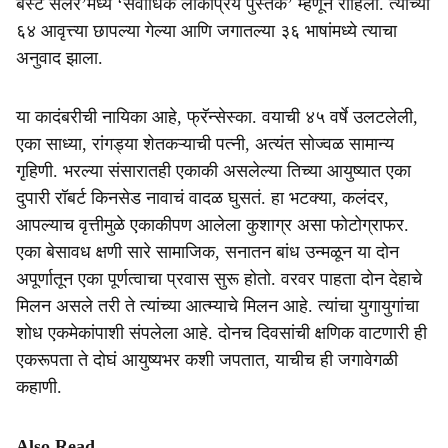
बेस्ट सेलर’मध्ये ‘सर्वाधिक लोकप्रिय पुस्तक’ म्हणून राहिली. त्याच्या
६४ आवृत्त्या छापल्या गेल्या आणि जगातल्या ३६ भाषांमध्ये त्याचा
अनुवाद झाला.
या कादंबरीची नायिका आहे, फ्रॅन्सेस्का. वयाची ४५ वर्षे उलटलेली,
एका साध्या, रांगड्या शेतकऱ्याची पत्नी, अत्यंत सोज्वळ सामान्य
गृहिणी. भरल्या संसारातही एकाकी असलेल्या तिच्या आयुष्यात एका
दुपारी रॉबर्ट किनसेड नावाचं वादळ घुसतं. हा भटक्या, कलंदर,
आपल्याच वृत्तीमुळे एकाकीपण आलेला कुशाग्र असा फोटोग्राफर.
एका बेसावध क्षणी सारे सामाजिक, सनातन बांध उन्मळून या दोन
अपूर्णातून एका पूर्णत्वाचा प्रवास सुरू होतो. वरवर पाहता दोन देहाचे
मिलन असले तरी ते त्यांच्या आत्म्याचे मिलन आहे. त्यांचा युगायुगांचा
शोध एकमेकांपाशी संपलेला आहे. दोनच दिवसांची क्षणिक वाटणारी ही
एकरूपता ते दोघं आयुष्यभर कशी जपतात, याचीच ही जगावेगळी
कहाणी.
Also Read