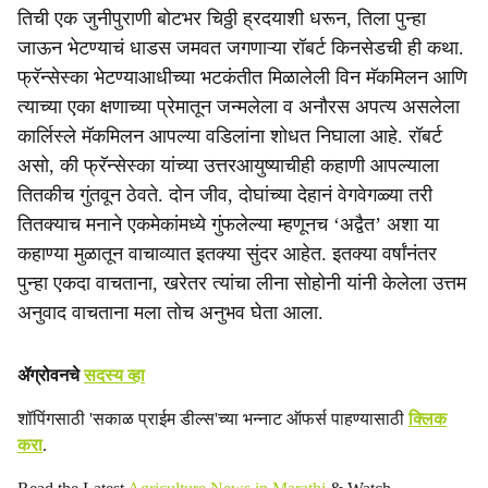
तिची एक जुनीपुराणी बोटभर चिठ्ठी ह्रदयाशी धरून, तिला पुन्हा
जाऊन भेटण्याचं धाडस जमवत जगणाऱ्या रॉबर्ट किनसेडची ही कथा.
फ्रॅन्सेस्का भेटण्याआधीच्या भटकंतीत मिळालेली विन मॅकमिलन आणि
त्याच्या एका क्षणाच्या प्रेमातून जन्मलेला व अनौरस अपत्य असलेला
कार्लिस्ले मॅकमिलन आपल्या वडिलांना शोधत निघाला आहे. रॉबर्ट
असो, की फ्रॅन्सेस्का यांच्या उत्तरआयुष्याचीही कहाणी आपल्याला
तितकीच गुंतवून ठेवते. दोन जीव, दोघांच्या देहानं वेगवेगळ्या तरी
तितक्याच मनाने एकमेकांमध्ये गुंफलेल्या म्हणूनच ‘अद्वैत’ अशा या
कहाण्या मुळातून वाचाव्यात इतक्या सुंदर आहेत. इतक्या वर्षांनंतर
पुन्हा एकदा वाचताना, खरेतर त्यांचा लीना सोहोनी यांनी केलेला उत्तम
अनुवाद वाचताना मला तोच अनुभव घेता आला.
ॲग्रोवनचे
सदस्य व्हा
शॉपिंगसाठी 'सकाळ प्राईम डील्स'च्या भन्नाट ऑफर्स पाहण्यासाठी
क्लिक
करा
.