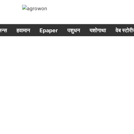
िजन्स
हवामान
Epaper
पशुधन
यशोगाथा
वेब स्टोर