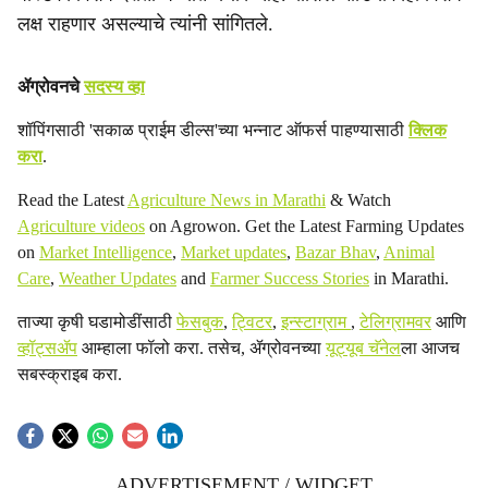
लक्ष राहणार असल्याचे त्यांनी सांगितले.
ॲग्रोवनचे
सदस्य व्हा
शॉपिंगसाठी 'सकाळ प्राईम डील्स'च्या भन्नाट ऑफर्स पाहण्यासाठी
क्लिक
करा
.
Read the Latest
Agriculture News in Marathi
& Watch
Agriculture videos
on Agrowon. Get the Latest Farming Updates
on
Market Intelligence
,
Market updates
,
Bazar Bhav
,
Animal
Care
,
Weather Updates
and
Farmer Success Stories
in Marathi.
ताज्या कृषी घडामोडींसाठी
फेसबुक
,
ट्विटर
,
इन्स्टाग्राम
,
टेलिग्रामवर
आणि
व्हॉट्सॲप
आम्हाला फॉलो करा. तसेच, ॲग्रोवनच्या
यूट्यूब चॅनेल
ला आजच
सबस्क्राइब करा.
ADVERTISEMENT / WIDGET