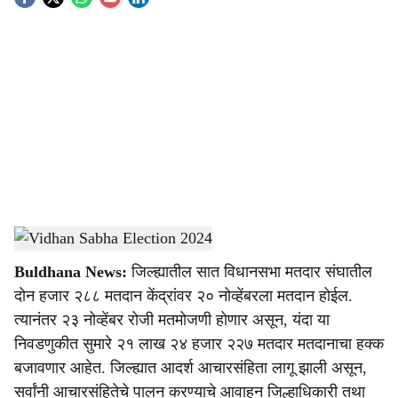
S
o
c
i
a
l
s
Vidhan Sabha Election 2024
-
Agrowon
h
Buldhana News:
जिल्ह्यातील सात विधानसभा मतदार संघातील
a
दोन हजार २८८ मतदान केंद्रांवर २० नोव्हेंबरला मतदान होईल.
r
त्यानंतर २३ नोव्हेंबर रोजी मतमोजणी होणार असून, यंदा या
निवडणुकीत सुमारे २१ लाख २४ हजार २२७ मतदार मतदानाचा हक्क
e
बजावणार आहेत. जिल्ह्यात आदर्श आचारसंहिता लागू झाली असून,
सर्वांनी आचारसंहितेचे पालन करण्याचे आवाहन जिल्हाधिकारी तथा