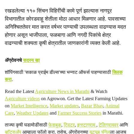
रखडलेल्या ११० सिंचन विहिरींची कामे पूर्ण झाल्यास नागपूर
विभागातील कोरडवाहू शेतीला मोठा आधार मिळणार आहे. पावसाच्या
अनिश्चिततेवर मात करत वर्षभर पाण्याची उपलब्धता वाढण्यास मदत
होणार असून भाजीपाला, फळबागा आणि नगदी पिकांचे क्षेत्र
वाढण्याची शक्यता कृषी क्षेत्रातील जाणकारांनी व्यक्त केली आहे.
ॲग्रोवनचे
सदस्य व्हा
शॉपिंगसाठी 'सकाळ प्राईम डील्स'च्या भन्नाट ऑफर्स पाहण्यासाठी
क्लिक
करा
.
Read the Latest
Agriculture News in Marathi
& Watch
Agriculture videos
on Agrowon. Get the Latest Farming Updates
on
Market Intelligence
,
Market updates
,
Bazar Bhav
,
Animal
Care
,
Weather Updates
and
Farmer Success Stories
in Marathi.
ताज्या कृषी घडामोडींसाठी
फेसबुक
,
ट्विटर
,
इन्स्टाग्राम
,
टेलिग्रामवर
आणि
व्हॉट्सॲप
आम्हाला फॉलो करा. तसेच, ॲग्रोवनच्या
यूट्यूब चॅनेल
ला आजच