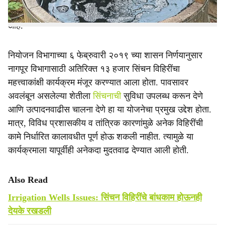
मोठा दिलासा मिळाला असून शाश्वत सिंचनाची अपेक्षा पुन्हा बळावली
आहे.
नियोजन विभागाच्या ६ फेब्रुवारी २०१९ च्या शासन निर्णयानुसार
नागपूर विभागासाठी अतिरिक्त १३ हजार सिंचन विहिरींचा
महत्त्वाकांक्षी कार्यक्रम मंजूर करण्यात आला होता. पावसावर
अवलंबून असलेल्या शेतीला
सिंचनाची
सुविधा उपलब्ध करून देणे
आणि उत्पादनवाढीस चालना देणे हा या योजनेचा प्रमुख उद्देश होता.
मात्र, विविध प्रशासकीय व तांत्रिक कारणांमुळे अनेक विहिरींची
कामे निर्धारित कालावधीत पूर्ण होऊ शकली नाहीत. त्यामुळे या
कार्यक्रमाला यापूर्वीही अनेकदा मुदतवाढ देण्यात आली होती.
Also Read
Irrigation Wells Issues: सिंचन विहिरींचे बांधकाम होऊनही
देयके रखडली