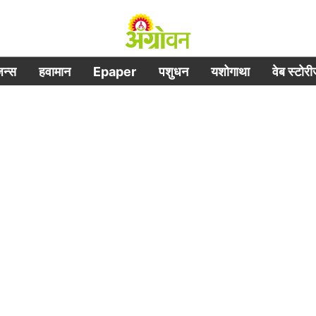
िजन्स
हवामान
Epaper
पशुधन
यशोगाथा
वेब स्टोर