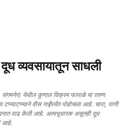
ूध व्यवसायातून साधली
गमनेर) येथील कुणाल विक्रम फापाळे या तरुण
 टप्प्याटप्प्याने वीस गाईंपर्यंत पोहोचला आहे. चारा, पाणी
्पादनात वाढ केली आहे. अल्पभूधारक असूनही दूध
ी आहे.