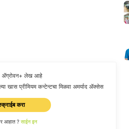
ष ॲग्रोवन+ लेख आहे
या खास प्रीमियम कन्टेन्टचा मिळवा अमर्याद ॲक्सेस
्क्राईब करा
ईबर आहात ?
साईन इन