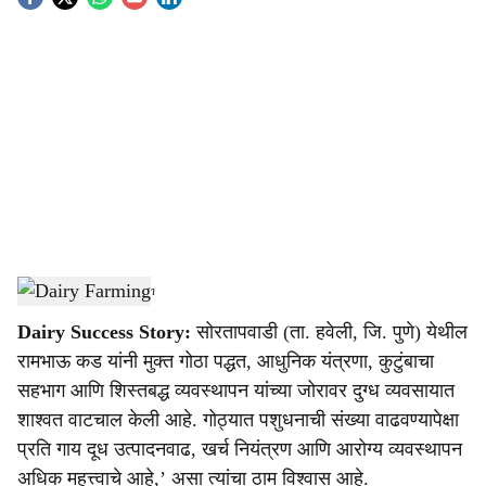
S
o
c
i
a
l
s
Dairy Farming
-
Agrowon
h
Dairy Success Story:
सोरतापवाडी (ता. हवेली, जि. पुणे) येथील
a
रामभाऊ कड यांनी मुक्त गोठा पद्धत, आधुनिक यंत्रणा, कुटुंबाचा
r
सहभाग आणि शिस्तबद्ध व्यवस्थापन यांच्या जोरावर दुग्ध व्यवसायात
शाश्वत वाटचाल केली आहे. गोठ्यात पशुधनाची संख्या वाढवण्यापेक्षा
e
प्रति गाय दूध उत्पादनवाढ, खर्च नियंत्रण आणि आरोग्य व्यवस्थापन
अधिक महत्त्वाचे आहे,’ असा त्यांचा ठाम विश्वास आहे.