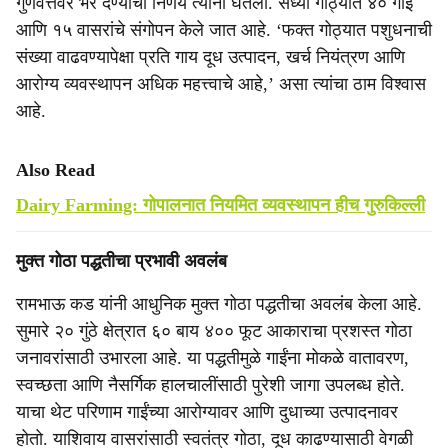
गुणवत्तेवर भर देण्याचा निर्णय त्यांनी घेतला. सध्या गोठ्यात ४० गाई
आणि १५ वासरांचे संगोपन केले जात आहे. ‘फक्त गोठ्यात पशुधनाची
संख्या वाढवण्यापेक्षा प्रति गाय दूध उत्पादन, खर्च नियंत्रण आणि
आरोग्य व्यवस्थापन अधिक महत्त्वाचे आहे,’ असा त्यांचा ठाम विश्वास
आहे.
Also Read
Dairy Farming: गोपालनात नियमित व्यवस्थापन हीच गुरुकिल्ली
मुक्त गोठा पद्धतीचा प्रभावी अवलंब
रामभाऊ कड यांनी आधुनिक मुक्त गोठा पद्धतीचा अवलंब केला आहे.
सुमारे २० गुंठे क्षेत्रात ६० बाय ४०० फूट आकाराचा प्रशस्त गोठा
जनावरांसाठी उभारला आहे. या पद्धतीमुळे गाईंना मोकळे वातावरण,
स्वच्छता आणि नैसर्गिक हालचालींसाठी पुरेशी जागा उपलब्ध होते.
याचा थेट परिणाम गाईंच्या आरोग्यावर आणि दुधाच्या उत्पादनावर
होतो. याशिवाय वासरांसाठी स्वतंत्र गोठा, दूध काढण्यासाठी वेगळी