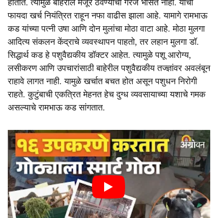
होतात. त्यामुळे बाहेरील मजूर ठेवण्याची गरज भासत नाही. याचा
फायदा खर्च नियंत्रित राहून नफा वाढीस झाला आहे. यामागे रामभाऊ
कड यांच्या पत्नी उषा आणि दोन मुलांचा मोठा वाटा आहे. मोठा मुलगा
आदित्य संकलन केंद्राचे व्यवस्थापन पाहतो, तर लहान मुलगा डॉ.
सिद्धार्थ कड हे पशुवैद्यकीय डॉक्टर आहेत. त्यामुळे पशू आरोग्य,
लसीकरण आणि उपचारांसाठी बाहेरील पशुवैद्यकीय तज्ज्ञांवर अवलंबून
राहावे लागत नाही. यामुळे खर्चात बचत होत असून पशुधन निरोगी
राहते. कुटुंबाची एकत्रित मेहनत हेच दुग्ध व्यवसायाच्या यशाचे गमक
असल्याचे रामभाऊ कड सांगतात.