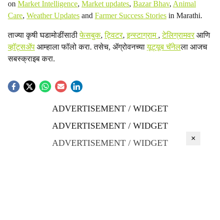
on
Market Intelligence
,
Market updates
,
Bazar Bhav
,
Animal
Care
,
Weather Updates
and
Farmer Success Stories
in Marathi.
ताज्या कृषी घडामोडींसाठी
फेसबुक
,
ट्विटर
,
इन्स्टाग्राम
,
टेलिग्रामवर
आणि
व्हॉट्सॲप
आम्हाला फॉलो करा. तसेच, ॲग्रोवनच्या
यूट्यूब चॅनेल
ला आजच
सबस्क्राइब करा.
ADVERTISEMENT / WIDGET
ADVERTISEMENT / WIDGET
×
ADVERTISEMENT / WIDGET