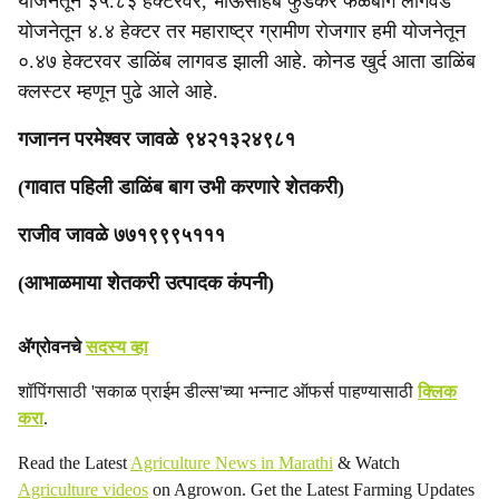
योजनेतून ३५.८३ हेक्टरवर, भाऊसाहेब फुंडकर फळबाग लागवड
योजनेतून ४.४ हेक्टर तर महाराष्ट्र ग्रामीण रोजगार हमी योजनेतून
०.४७ हेक्टरवर डाळिंब लागवड झाली आहे. कोनड खुर्द आता डाळिंब
क्लस्टर म्हणून पुढे आले आहे.
गजानन परमेश्वर जावळे ९४२१३२४९८१
(गावात पहिली डाळिंब बाग उभी करणारे शेतकरी)
राजीव जावळे ७७१९९९५१११
(आभाळमाया शेतकरी उत्पादक कंपनी)
ॲग्रोवनचे
सदस्य व्हा
शॉपिंगसाठी 'सकाळ प्राईम डील्स'च्या भन्नाट ऑफर्स पाहण्यासाठी
क्लिक
करा
.
Read the Latest
Agriculture News in Marathi
& Watch
Agriculture videos
on Agrowon. Get the Latest Farming Updates