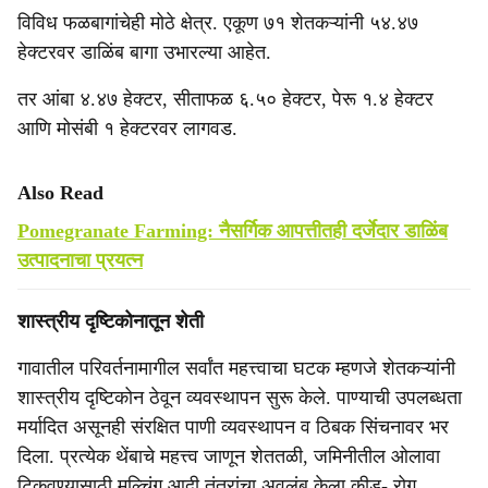
विविध फळबागांचेही मोठे क्षेत्र. एकूण ७१ शेतकऱ्यांनी ५४.४७
हेक्टरवर डाळिंब बागा उभारल्या आहेत.
तर आंबा ४.४७ हेक्टर, सीताफळ ६.५० हेक्टर, पेरू १.४ हेक्टर
आणि मोसंबी १ हेक्टरवर लागवड.
Also Read
Pomegranate Farming: नैसर्गिक आपत्तीतही दर्जेदार डाळिंब
उत्पादनाचा प्रयत्न
शास्त्रीय दृष्टिकोनातून शेती
गावातील परिवर्तनामागील सर्वांत महत्त्वाचा घटक म्हणजे शेतकऱ्यांनी
शास्त्रीय दृष्टिकोन ठेवून व्यवस्थापन सुरू केले. पाण्याची उपलब्धता
मर्यादित असूनही संरक्षित पाणी व्यवस्थापन व ठिबक सिंचनावर भर
दिला. प्रत्येक थेंबाचे महत्त्व जाणून शेततळी, जमिनीतील ओलावा
टिकवण्यासाठी मल्चिंग आदी तंत्रांचा अवलंब केला कीड- रोग