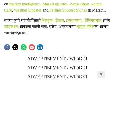
on
Market Intelligence
,
Market updates
,
Bazar Bhav
,
Animal
Care
,
Weather Updates
and
Farmer Success Stories
in Marathi.
ताज्या कृषी घडामोडींसाठी
फेसबुक
,
ट्विटर
,
इन्स्टाग्राम
,
टेलिग्रामवर
आणि
व्हॉट्सॲप
आम्हाला फॉलो करा. तसेच, ॲग्रोवनच्या
यूट्यूब चॅनेल
ला आजच
सबस्क्राइब करा.
ADVERTISEMENT / WIDGET
ADVERTISEMENT / WIDGET
×
ADVERTISEMENT / WIDGET