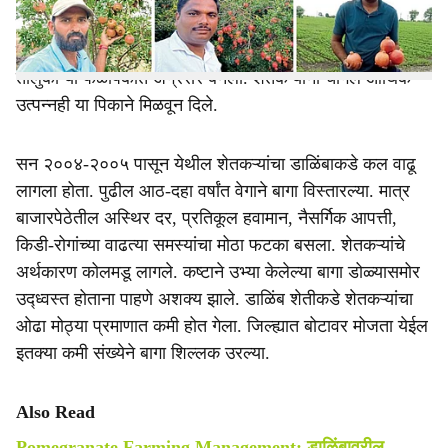
रोवले होते. चिखली, बुलडाणा, मेहकर, सिंदखेडराजा आणि
देऊळगावराजा या तालुक्यांमध्ये क्षेत्र झपाट्याने वाढत गेले. चिखली
तालुका या फळपिकात अग्रेसर बनला. शेतकऱ्यांना चांगले आर्थिक
उत्पन्नही या पिकाने मिळवून दिले.
सन २००४-२००५ पासून येथील शेतकऱ्यांचा डाळिंबाकडे कल वाढू
लागला होता. पुढील आठ-दहा वर्षांत वेगाने बागा विस्तारल्या. मात्र
बाजारपेठेतील अस्थिर दर, प्रतिकूल हवामान, नैसर्गिक आपत्ती,
किडी-रोगांच्या वाढत्या समस्यांचा मोठा फटका बसला. शेतकऱ्यांचे
अर्थकारण कोलमडू लागले. कष्टाने उभ्या केलेल्या बागा डोळ्यासमोर
उद्ध्वस्त होताना पाहणे अशक्य झाले. डाळिंब शेतीकडे शेतकऱ्यांचा
ओढा मोठ्या प्रमाणात कमी होत गेला. जिल्ह्यात बोटावर मोजता येईल
इतक्या कमी संख्येने बागा शिल्लक उरल्या.
Also Read
Pomegranate Farming Management: डाळिंबावरील