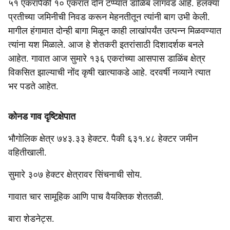
५१ एकरांपैकी १० एकरांत दोन टप्प्यांत डाळिंब लागवड आहे. हलक्या
प्रतीच्या जमिनीची निवड करून मेहनतीतून त्यांनी बाग उभी केली.
मागील हंगामात दोन्ही बागा मिळून काही लाखांपर्यंत उत्पन्न मिळवण्यात
त्यांना यश मिळाले. आज हे शेतकरी इतरांसाठी दिशादर्शक बनले
आहेत. गावात आज सुमारे १३६ एकरांच्या आसपास डाळिंब क्षेत्र
विकसित झाल्याची नोंद कृषी खात्याकडे आहे. दरवर्षी नव्याने त्यात
भर पडते आहेत.
कोनड गाव दृष्टिक्षेपात
भौगोलिक क्षेत्र ७४३.३३ हेक्टर. पैकी ६३१.४८ हेक्टर जमीन
वहितीखाली.
सुमारे ३०७ हेक्टर क्षेत्रावर सिंचनाची सोय.
गावात चार सामूहिक आणि पाच वैयक्तिक शेततळी.
बारा शेडनेट्‍स.