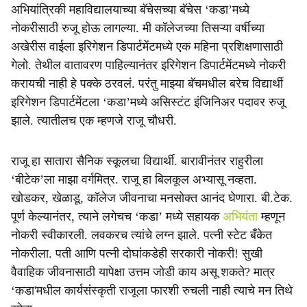
अभियांत्रिकी महाविद्यालयाच्या बॅचेसच्या बॅचेस ‘कडा’मध्ये
नोकरीसाठी रुजू होऊ लागल्या. मी कॉलेजच्या तिसऱ्या वर्षीच्या
अखेरीस वाईला इरिगेशन डिपार्टमेंटमध्ये एक महिना प्रशिक्षणासाठी
गेलो. तेथील वातावरण पाहिल्यानंतर इरिगेशन डिपार्टमेंटमध्ये नोकरी
करायची नाही हे पक्के ठरवलं. परंतु माझ्या बॅचमधील बरेच विद्यार्थी
इरिगेशन डिपार्टमेंटला ‘कडा’मध्ये असिस्टंट इंजिनिअर पदावर रुजू
झाले. त्यातीलच एक म्हणजे राजू चौधरी.
राजू हा सातारा सैनिक स्कूलचा विद्यार्थी. बारावीनंतर राहुरीला
‘बीटेक’ला माझा वर्गमित्र. राजू हा बिलकूल अभ्यासू नव्हता.
खोडकर, खेळाडू, कॉलेज जीवनाचा मनसोक्त आनंद घेणारा. बी.टेक.
पूर्ण केल्यानंतर, त्याने लगेचच ‘कडा’ मध्ये सहायक
अभियंता
म्हणून
नोकरी स्वीकारली. लवकरच त्यांचे लग्न झाले. पत्नी स्टेट बँकेत
नोकरीला. पती आणि पत्नी दोघांकडेही सरकारी नोकरी! सुखी
वैवाहिक जीवनासाठी यापेक्षा उत्तम जोडी काय असू शकते? मात्र
‘कडा'मधील कार्यसंस्कृती राजूला फारशी रुचली नाही त्याचे मन तिथे