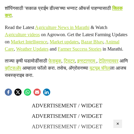
शॉपिंगसाठी 'सकाळ प्राईम डील्स'च्या भन्नाट ऑफर्स पाहण्यासाठी
क्लिक
करा
.
Read the Latest
Agriculture News in Marathi
& Watch
Agriculture videos
on Agrowon. Get the Latest Farming Updates
on
Market Intelligence
,
Market updates
,
Bazar Bhav
,
Animal
Care
,
Weather Updates
and
Farmer Success Stories
in Marathi.
ताज्या कृषी घडामोडींसाठी
फेसबुक
,
ट्विटर
,
इन्स्टाग्राम
,
टेलिग्रामवर
आणि
व्हॉट्सॲप
आम्हाला फॉलो करा. तसेच, ॲग्रोवनच्या
यूट्यूब चॅनेल
ला आजच
सबस्क्राइब करा.
ADVERTISEMENT / WIDGET
ADVERTISEMENT / WIDGET
×
ADVERTISEMENT / WIDGET