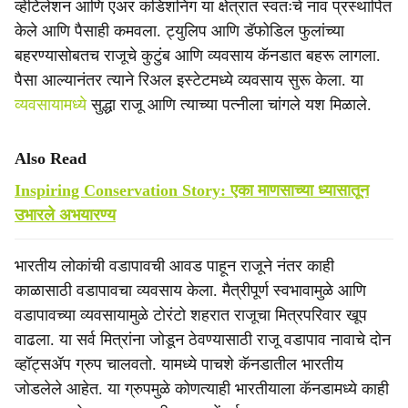
व्हेंटिलेशन आणि एअर कंडिशनिंग या क्षेत्रात स्वतःचे नाव प्रस्थापित
केले आणि पैसाही कमवला. ट्युलिप आणि डॅफोडिल फुलांच्या
बहरण्यासोबतच राजूचे कुटुंब आणि व्यवसाय कॅनडात बहरू लागला.
पैसा आल्यानंतर त्याने रिअल इस्टेटमध्ये व्यवसाय सुरू केला. या
व्यवसायामध्ये
सुद्धा राजू आणि त्याच्या पत्नीला चांगले यश मिळाले.
Also Read
Inspiring Conservation Story: एका माणसाच्या ध्यासातून
उभारले अभयारण्य
भारतीय लोकांची वडापावची आवड पाहून राजूने नंतर काही
काळासाठी वडापावचा व्यवसाय केला. मैत्रीपूर्ण स्वभावामुळे आणि
वडापावच्या व्यवसायामुळे टोरंटो शहरात राजूचा मित्रपरिवार खूप
वाढला. या सर्व मित्रांना जोडून ठेवण्यासाठी राजू वडापाव नावाचे दोन
व्हॉट्सॲप ग्रुप चालवतो. यामध्ये पाचशे कॅनडातील भारतीय
जोडलेले आहेत. या ग्रुपमुळे कोणत्याही भारतीयाला कॅनडामध्ये काही