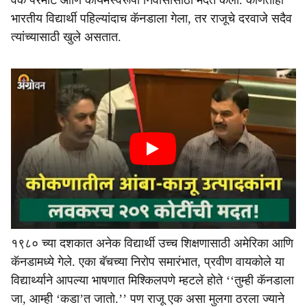
वर्क परमीट आणि कायमस्वरूपी निवासासाठी मदत केली. कोणताही
भारतीय विद्यार्थी पहिल्यांदाच कॅनडाला गेला, तर राजूचे दरवाजे सदैव
त्यांच्यासाठी खुले असतात.
१९८० च्या दशकात अनेक विद्यार्थी उच्च शिक्षणासाठी अमेरिका आणि
कॅनडामध्ये गेले. एका बॅचच्या निरोप समारंभात, प्रवीण वायकोले या
विद्यार्थ्याने आपल्या भाषणात मिश्किलपणे म्हटले होते ‘‘तुम्ही कॅनडाला
जा, आम्ही ‘कडा’त जातो.’’ पण राजू एक असा मुलगा ठरला ज्याने