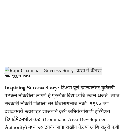
o
c
i
a
l
s
h
डॉ. मुकुंद शिंदे
a
Inspiring Success Story:
शिक्षण पूर्ण झाल्यानंतर कुठेतरी
पटकन नोकरीला लागणे हे प्रत्येक विद्यार्थ्यांचे स्वप्न असते. त्यात
r
सरकारी नोकरी मिळाली तर विचारायलाच नको. १९८० च्या
e
दशकामध्ये महाराष्ट्र शासनाने कृषी अभियंत्यांसाठी इरिगेशन
डिपार्टमेंटमधील कडा (Command Area Development
Authority) मध्ये ५० टक्के जागा राखीव केल्या आणि राहुरी कृषी