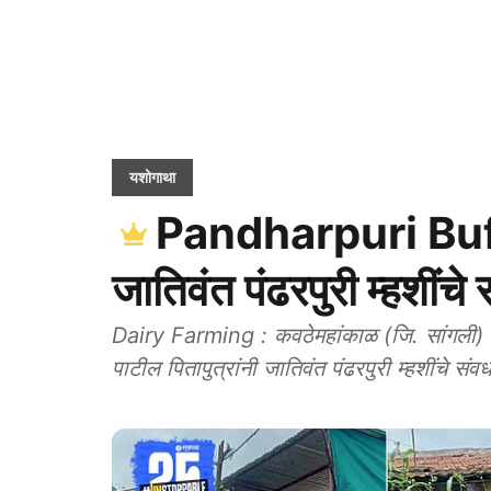
यशोगाथा
Pandharpuri Buff
जातिवंत पंढरपुरी म्हशींचे 
Dairy Farming : कवठेमहांकाळ (जि. सांगली) या
पाटील पितापुत्रांनी जातिवंत पंढरपुरी म्हशींचे संव