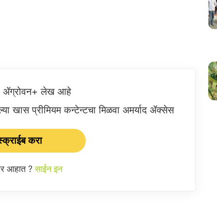
ष ॲग्रोवन+ लेख आहे
या खास प्रीमियम कन्टेन्टचा मिळवा अमर्याद ॲक्सेस
्क्राईब करा
ईबर आहात ?
साईन इन