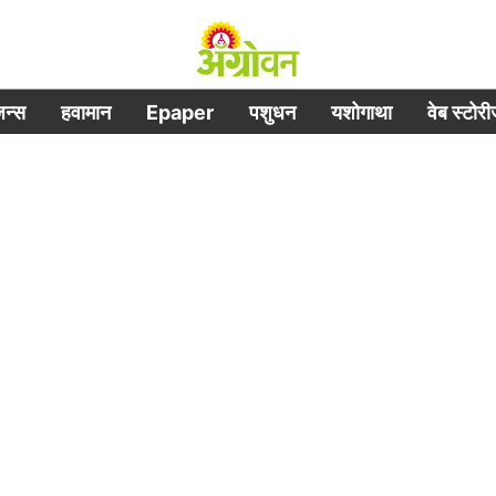
िजन्स
हवामान
Epaper
पशुधन
यशोगाथा
वेब स्टोर