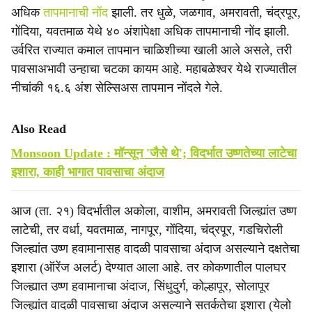
अधिक
तापमानाची नोंद
झाली. तर धुळे, जळगाव, अमरावती, चंद्रपूर,
‎गोंदिया, यवतमाळ येथे ४० अंशांपेक्षा अधिक तापमानाची नोंद झाली.
उर्वरित राज्यात कमाल तापमान चाळिशीच्या खाली आले असले, तरी
पावसाअभावी उन्हाचा चटका कायम आहे. महाबळेश्वर येथे राज्यातील
नीचांकी १६.६ अंश सेल्सिअस तापमान नोंदले गेले.
Also Read
Monsoon Update : मॉन्सून 'जैसे थे'; विदर्भात उष्णतेच्या लाटेचा
इशारा, काही भागात पावसाचा अंदाज
आज (ता. २१) विदर्भातील अकोला, वाशीम, अमरावती जिल्ह्यांत उष्ण
लाटेची, तर वर्धा, यवतमाळ, नागपूर, गोंदिया, चंद्रपूर, गडचिरोली
जिल्ह्यांत उष्ण हवामानासह वादळी पावसाचा अंदाज असल्याने दक्षतेचा
इशारा (ऑरेंज अलर्ट) देण्यात आला आहे. तर कोकणातील पालघर
जिल्ह्यात उष्ण हवामानाचा अंदाज, सिंधुदुर्ग, कोल्हापूर, सोलापूर
जिल्ह्यांत वादळी पावसाचा अंदाज असल्याने सतर्कतेचा इशारा (येलो