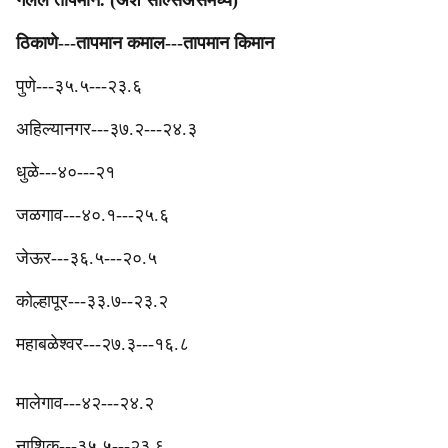
गेलेले तापमान. (अंश सेल्सिअसमध्ये)
‎ठिकाणे---तापमान कमाल---तापमान किमान
‎पुणे---३५.५---२३.६
अहिल्यानगर---३७.२---२४.३
धुळे---४०---२१
जळगाव---४०.१---२५.६
जेऊर---३६.५---२०.५
‎‎कोल्हापूर---३३.७--२३.२
‎महाबळेश्वर---२७.३---१६.८
मालेगाव---४२---२४.२
‎‎नाशिक---३५.५---२३.६