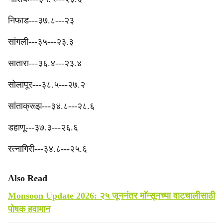
निफाड---३७.८---२३
‎सांगली---३५---२३.३
सातारा---३६.४---२३.४
‎सोलापूर---३८.५---२७.२
‎सांताक्रूझ---३४.८---२८.६
डहाणू---३७.३---२६.६
रत्नागिरी---३४.८---२५.६
Also Read
Monsoon Update 2026: २५ जूननंतर माॅन्सूनच्या वाटचालीसाठी
पोषक हवामान