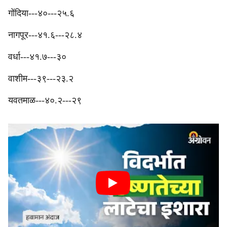
‎गोंदिया---४०---२५.६
‎नागपूर---४१.६---२८.४
‎वर्धा---४१.७---३०
‎वाशीम---३९---२३.२
‎यवतमाळ---४०.२---२९