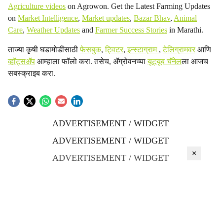
Agriculture videos
on Agrowon. Get the Latest Farming Updates
on
Market Intelligence
,
Market updates
,
Bazar Bhav
,
Animal
Care
,
Weather Updates
and
Farmer Success Stories
in Marathi.
ताज्या कृषी घडामोडींसाठी
फेसबुक
,
ट्विटर
,
इन्स्टाग्राम
,
टेलिग्रामवर
आणि
व्हॉट्सॲप
आम्हाला फॉलो करा. तसेच, ॲग्रोवनच्या
यूट्यूब चॅनेल
ला आजच
सबस्क्राइब करा.
ADVERTISEMENT / WIDGET
ADVERTISEMENT / WIDGET
×
ADVERTISEMENT / WIDGET