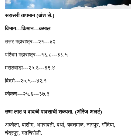
सरासरी तापमान (अंश से.)
‎विभाग---किमान---कमाल
‎उत्तर महाराष्ट्र---२१---४२
‎पश्‍चिम महाराष्ट्र---१६.८---३८.५
मराठवाडा---२५.६---३९.४
‎विदर्भ---२०.५---४२.१
‎कोकण---२५.६---३७.३
उष्ण लाट व वादळी पावसाची शक्यता. (ऑरेंज अलर्ट)
अकोला, वाशीम, अमरावती, वर्धा, यवतमाळ, नागपूर, गोंदिया,
चंद्रपूर, गडचिरोली.