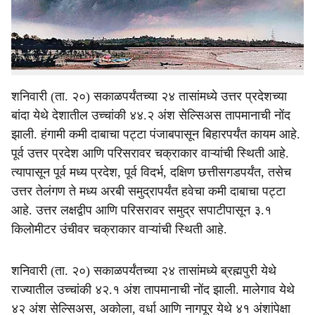
e
(ऑरेंज अलर्ट) देण्यात आला आहे. उर्वरित राज्यात तुरळक ठिकाणी
उष्ण हवामान, तसेच वादळी पावसाची शक्यता असल्याने सतर्कतेचा
इशारा (येलो अलर्ट) हवामान विभागाने दिला आहे.
शनिवारी (ता. २०) सकाळपर्यंतच्या २४ तासांमध्ये उत्तर प्रदेशच्या
बांदा येथे देशातील उच्चांकी ४४.२ अंश सेल्सिअस तापमानाची नोंद
झाली. हंगामी कमी दाबाचा पट्टा पंजाबपासून बिहारपर्यंत कायम आहे.
पूर्व उत्तर प्रदेश आणि परिसरावर चक्राकार वाऱ्यांची स्थिती आहे.
त्यापासून पूर्व मध्य प्रदेश, पूर्व विदर्भ, दक्षिण छत्तीसगडपर्यंत, तसेच
उत्तर तेलंगण ते मध्य अरबी समुद्रापर्यंत हवेचा कमी दाबाचा पट्टा
आहे. उत्तर लक्षद्वीप आणि परिसरावर समुद्र सपाटीपासून ३.१
किलोमीटर उंचीवर चक्राकार वाऱ्यांची स्थिती आहे.
शनिवारी (ता. २०) सकाळपर्यंतच्या २४ तासांमध्ये ब्रह्मपुरी येथे
राज्यातील उच्चांकी ४२.१ अंश तापमानाची नोंद झाली. मालेगाव येथे
४२ अंश सेल्सिअस, अकोला, वर्धा आणि नागपूर येथे ४१ अंशांपेक्षा