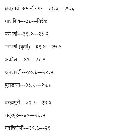
छत्रपती संभाजीनगर---३८.४---२५.६
‎धाराशिव---३८---निरंक
परभणी---३९.२---२८.२
परभणी (कृषी)---३९.४---२७.५
अकोला---४१---२९.५
अमरावती---४०.६---२०.५
बुलडाणा---३८.८---२५.८
ब्रह्मपूरी---४२.१---२७.६
चंद्रपूर---४०---२८.५
‎गडचिरोली---३९.६---२९