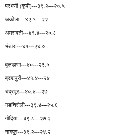
परभणी (कृषी)---३९.२---२०.५
अकोला---४२.१---२२
अमरावती---४१.४---२०.८
भंडारा---४१---२४.०
बुलडाणा---४०---२३.५
ब्रह्मपुरी---४१.४---२४‎
चंद्रपूर---४०.४---२७
‎गडचिरोली---३९.४---२५.६
‎गोंदिया---३९.८---२७.२
‎नागपूर---३९.२---२४.२