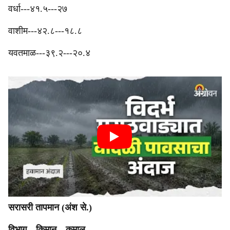
‎वर्धा---४१.५---२७
‎वाशीम---४२.८---१८.८
‎यवतमाळ---३९.२---२०.४
सरासरी तापमान (अंश से.)
‎विभाग---किमान---कमाल