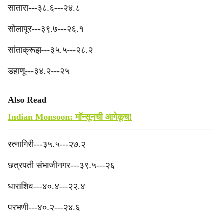
सातारा---३८.६---२४.८
‎सोलापूर---३९.७---२६.१
‎सांताक्रूझ---३५.५---२८.२
डहाणू---३४.२---२५
Also Read
Indian Monsoon: मॉन्सूनची आगेकूच!
रत्नागिरी---३५.५---२७.२
छत्रपती संभाजीनगर---३९.५---२६
‎धाराशिव---४०.४---२२.४
परभणी---४०.२---२४.६