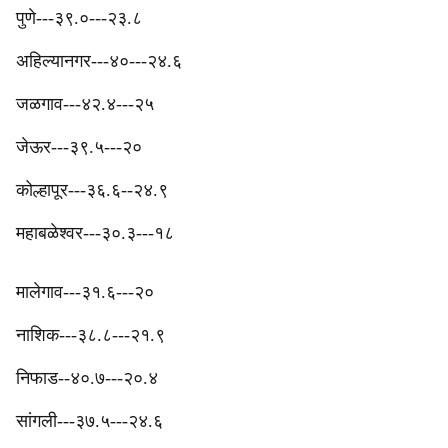
‎पुणे---३९.०---२३.८
अहिल्यानगर---४०---२४.६
जळगाव---४२.४---२५
जेऊर---३९.५---२०
‎‎कोल्हापूर---३६.६--२४.९
‎महाबळेश्वर---३०.३---१८
मालेगाव---३१.६---२०
‎‎नाशिक---३८.८---२१.९
निफाड--४०.७---२०.४
‎सांगली---३७.५---२४.६