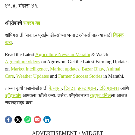
४१.४, भंडारा ४१.
ॲग्रोवनचे
सदस्य व्हा
शॉपिंगसाठी 'सकाळ प्राईम डील्स'च्या भन्नाट ऑफर्स पाहण्यासाठी
क्लिक
करा
.
Read the Latest
Agriculture News in Marathi
& Watch
Agriculture videos
on Agrowon. Get the Latest Farming Updates
on
Market Intelligence
,
Market updates
,
Bazar Bhav
,
Animal
Care
,
Weather Updates
and
Farmer Success Stories
in Marathi.
ताज्या कृषी घडामोडींसाठी
फेसबुक
,
ट्विटर
,
इन्स्टाग्राम
,
टेलिग्रामवर
आणि
व्हॉट्सॲप
आम्हाला फॉलो करा. तसेच, ॲग्रोवनच्या
यूट्यूब चॅनेल
ला आजच
सबस्क्राइब करा.
ADVERTISEMENT / WIDGET