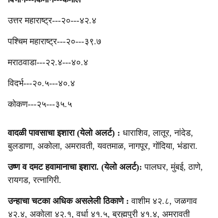
‎उत्तर महाराष्ट्र---२०---४२.४
‎पश्‍चिम महाराष्ट्र---२०---३९.७
मराठवाडा---२२.४---४०.४
‎विदर्भ---२०.५---४०.४
‎कोकण---२५---३५.५
वादळी पावसाचा इशारा (येलो अलर्ट) :
धाराशिव, लातूर, नांदेड,
बुलडाणा, अकोला, अमरावती, यवतमाळ, नागपूर, गोंदिया, भंडारा.
उष्ण व दमट हवामानाचा इशारा. (येलो अलर्ट):
पालघर, मुंबई, ठाणे,
रायगड, रत्नागिरी.
उन्हाचा चटका अधिक असलेली ठिकाणे :
वाशीम ४२.८, जळगाव
४२.४, अकोला ४२.१, ‎वर्धा ४१.५, ब्रह्मपुरी ४१.४, अमरावती