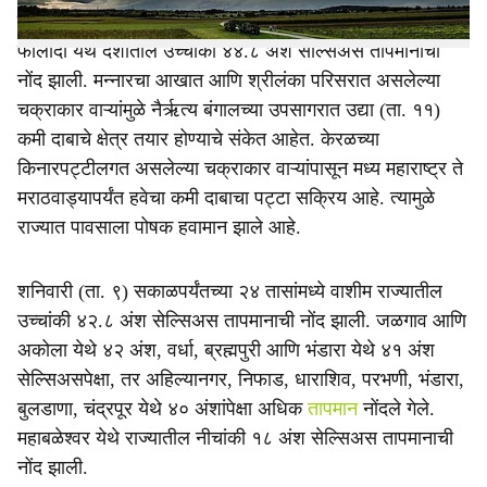
शनिवारी (ता. ९) सकाळपर्यंतच्या २४ तासांमध्ये राजस्थानातील
फालोदी येथे देशातील उच्चांकी ४४.८ अंश सेल्सिअस तापमानाची
नोंद झाली. मन्नारचा आखात आणि श्रीलंका परिसरात असलेल्या
चक्राकार वाऱ्यांमुळे नैर्ऋत्य बंगालच्या उपसागरात उद्या (ता. ११)
कमी दाबाचे क्षेत्र तयार होण्याचे संकेत आहेत. केरळच्या
किनारपट्टीलगत असलेल्या चक्राकार वाऱ्यांपासून मध्य महाराष्ट्र ते
मराठवाड्यापर्यंत हवेचा कमी दाबाचा पट्टा सक्रिय आहे. त्यामुळे
राज्यात पावसाला पोषक हवामान झाले आहे.
शनिवारी (ता. ९) सकाळपर्यंतच्या २४ तासांमध्ये वाशीम राज्यातील
उच्चांकी ४२.८ अंश सेल्सिअस तापमानाची नोंद झाली. जळगाव आणि
अकोला येथे ४२ अंश, वर्धा, ब्रह्मपुरी आणि भंडारा येथे ४१ अंश
सेल्सिअसपेक्षा, तर ‎अहिल्यानगर, निफाड, धाराशिव, परभणी, भंडारा,
बुलडाणा, चंद्रपूर येथे ४० अंशांपेक्षा अधिक
तापमान
नोंदले गेले.
महाबळेश्वर येथे राज्यातील नीचांकी १८ अंश सेल्सिअस तापमानाची
नोंद झाली.