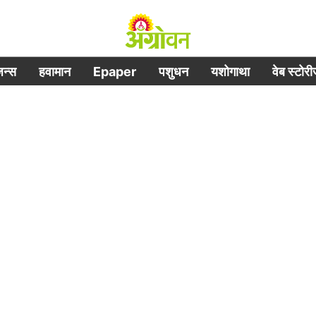
िजन्स
हवामान
Epaper
पशुधन
यशोगाथा
वेब स्टोर