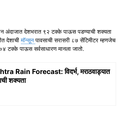
कालीन अंदाजात देशभरात ९२ टक्के पाऊस पडण्याची शक्यता
ीत देशाची
मॉन्सून
पावसाची सरासरी ८७ सेंटिमीटर म्हणजेच
०४ टक्के पाऊस सर्वसाधारण मानला जातो.
ra Rain Forecast: विदर्भ, मराठवाड्यात
ाची शक्यता