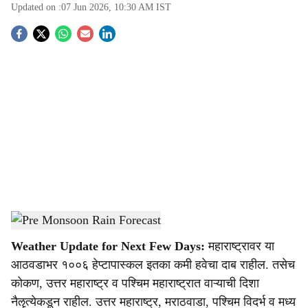
Updated on :
07 Jun 2026, 10:30 AM
IST
S
o
c
i
a
l
s
Pre Monsoon Rain Forecast
-
Agrowon
h
Weather Update for Next Few Days:
महाराष्ट्रावर या
a
आठवडाभर १००६ हेप्टापास्कल इतका कमी हवेचा दाब राहील. तसेच
r
कोकण, उत्तर महाराष्ट्र व पश्चिम महाराष्ट्रात वाऱ्याची दिशा
नैॡत्येकडून राहील. उत्तर महाराष्ट्र, मराठवाडा, पश्चिम विदर्भ व मध्य