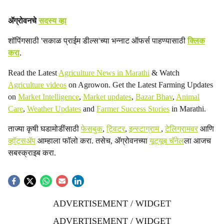
ॲग्रोवनचे
सदस्य व्हा
शॉपिंगसाठी 'सकाळ प्राईम डील्स'च्या भन्नाट ऑफर्स पाहण्यासाठी
क्लिक
करा
.
Read the Latest
Agriculture News in Marathi
& Watch
Agriculture videos
on Agrowon. Get the Latest Farming Updates
on
Market Intelligence
,
Market updates
,
Bazar Bhav
,
Animal
Care
,
Weather Updates
and
Farmer Success Stories
in Marathi.
ताज्या कृषी घडामोडींसाठी
फेसबुक
,
ट्विटर
,
इन्स्टाग्राम
,
टेलिग्रामवर
आणि
व्हॉट्सॲप
आम्हाला फॉलो करा. तसेच, ॲग्रोवनच्या
यूट्यूब चॅनेल
ला आजच
सबस्क्राइब करा.
ADVERTISEMENT / WIDGET
ADVERTISEMENT / WIDGET