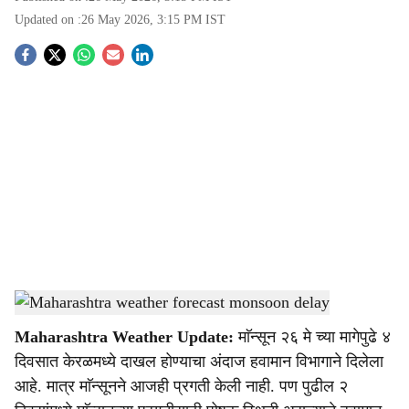
Updated on :
26 May 2026, 3:15 PM
IST
S
o
c
i
a
l
s
Maharashtra weather forecast monsoon delay
-
Agrowon
h
Maharashtra Weather Update:
माॅन्सून २६ मे च्या मागेपुढे ४
a
दिवसात केरळमध्ये दाखल होण्याचा अंदाज हवामान विभागाने दिलेला
r
आहे. मात्र माॅन्सूनने आजही प्रगती केली नाही. पण पुढील २