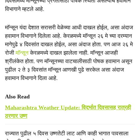
दिवसांमध्ये माॅन्सूनच्या प्रगतीसाठी पोषक स्थिती असल्याचे हवामान
e
विभागाने म्हटले आहे.
माॅन्सून यंदा देशात सरासरी वेळेच्या आधी दाखल होईल, असा अंदाज
हवामान विभागाने दिलेला आहे. केरळमध्ये माॅन्सून २६ मे च्या दरम्यान
मागेपुढे ४ दिवसांत दाखल होईल, असा अंदाज होता. पण आज २६ मे
रोजी
माॅन्सून
केरळमध्ये दाखल झालेला नाही. माॅन्सून आजही
श्रीलंकेत होता. पण माॅन्सूनच्या वाटचालीसाठी पोषक हवामान असून
पुढील २ ते ३ दिवसांत माॅन्सून आणखी पुढे सरकेल असा अंदाज
हवामान विभागाने दिला आहे.
Also Read
Maharashtra Weather Update: विदर्भात दिवसासह रात्रही
ठरणार उष्ण
राज्यात पुढील ५ दिवस उष्णतेटी लाट आणि काही भागात पावसाला