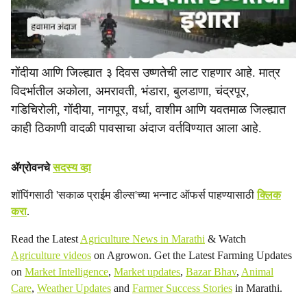
गोंदीया आणि जिल्ह्यात ३ दिवस उष्णतेची लाट राहणार आहे. मात्र
विदर्भातील अकोला, अमरावती, भंडारा, बुलडाणा, चंद्रपूर,
गडिचिरोली, गोंदीया, नागपूर, वर्धा, वाशीम आणि यवतमाळ जिल्ह्यात
काही ठिकाणी वादळी पावसाचा अंदाज वर्तविण्यात आला आहे.
ॲग्रोवनचे
सदस्य व्हा
शॉपिंगसाठी 'सकाळ प्राईम डील्स'च्या भन्नाट ऑफर्स पाहण्यासाठी
क्लिक
करा
.
Read the Latest
Agriculture News in Marathi
& Watch
Agriculture videos
on Agrowon. Get the Latest Farming Updates
on
Market Intelligence
,
Market updates
,
Bazar Bhav
,
Animal
Care
,
Weather Updates
and
Farmer Success Stories
in Marathi.