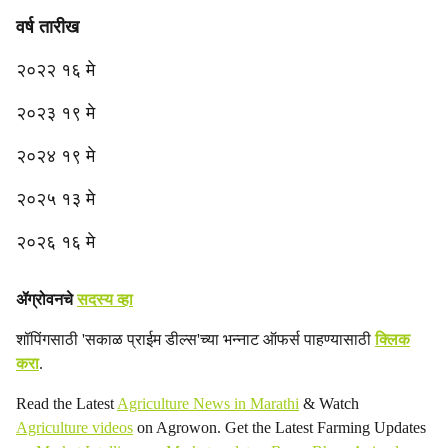
वर्ष तारीख
२०२२ १६ मे
२०२३ १९ मे
२०२४ १९ मे
२०२५ १३ मे
२०२६ १६ मे
ॲग्रोवनचे
सदस्य व्हा
शॉपिंगसाठी 'सकाळ प्राईम डील्स'च्या भन्नाट ऑफर्स पाहण्यासाठी
क्लिक
करा
.
Read the Latest
Agriculture News in Marathi
& Watch
Agriculture videos
on Agrowon. Get the Latest Farming Updates