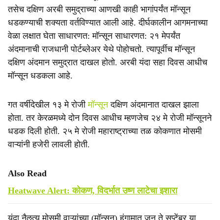
तसेच दक्षिण अरबी समुद्राच्या आणखी काही भागांपर्यंत मॉन्सून
धडकण्याची शक्यता वर्तविण्यात आली आहे. दीर्घकालीन आगमनाच्या
वेळा लक्षात घेता साधारणत: मॉन्सून साधारणत: २१ मेपर्यंत
अंदमानाची राजधानी पोर्टब्लेअर येथे पोहोचतो. त्यापूर्वीच मॉन्सून
दक्षिण अंदमान समुद्रात दाखल होतो. अरबी यंदा सहा दिवस आधीच
मॉन्सून धडकला आहे.
गत वर्षीदेखील १३ मे रोजी
मॉन्सून
दक्षिण अंदमानात दाखल झाला
होता. तर केरळमध्ये दोन दिवस आधीच म्हणजेच २४ मे रोजी मॉन्सूनने
धडक दिली होती. २५ मे रोजी महाराष्ट्राच्या तळ कोकणात मोसमी
वाऱ्यांनी हजेरी लावली होती.
Also Read
Heatwave Alert: कोकण, विदर्भात उष्ण लाटेचा इशारा
यंदा नैॡत्य मोसमी वाऱ्यांच्या (मॉन्सून) हंगामात जून ते सप्टेंबर या