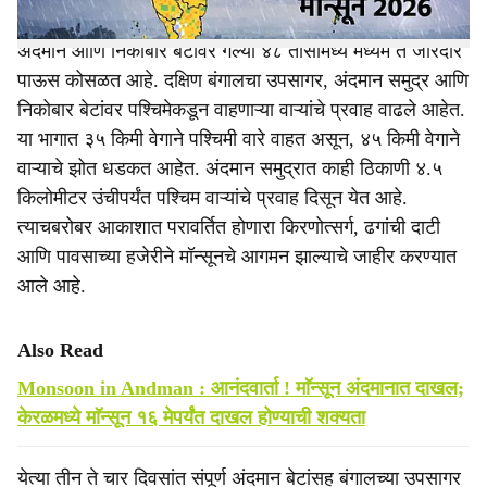
अंदमान आणि निकोबार बेटांवर गेल्या ४८ तासांमध्ये मध्यम ते जोरदार
पाऊस कोसळत आहे. दक्षिण बंगालचा उपसागर, अंदमान समुद्र आणि
निकोबार बेटांवर पश्चिमेकडून वाहणाऱ्या वाऱ्यांचे प्रवाह वाढले आहेत.
या भागात ३५ किमी वेगाने पश्चिमी वारे वाहत असून, ४५ किमी वेगाने
वाऱ्याचे झोत धडकत आहेत. अंदमान समुद्रात काही ठिकाणी ४.५
किलोमीटर उंचीपर्यंत पश्चिम वाऱ्यांचे प्रवाह दिसून येत आहे.
त्याचबरोबर आकाशात परावर्तित होणारा किरणोत्सर्ग, ढगांची दाटी
आणि पावसाच्या हजेरीने मॉन्सूनचे आगमन झाल्याचे जाहीर करण्यात
आले आहे.
Also Read
Monsoon in Andman : आनंदवार्ता ! माॅन्सून अंदमानात दाखल;
केरळमध्ये माॅन्सून १६ मेपर्यंत दाखल होण्याची शक्यता
येत्या तीन ते चार दिवसांत संपूर्ण अंदमान बेटांसह बंगालच्या उपसागर