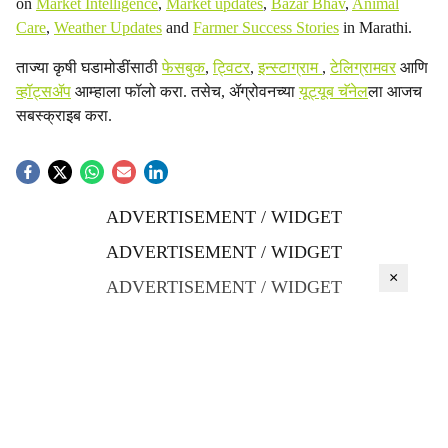
on
Market Intelligence
,
Market updates
,
Bazar Bhav
,
Animal
Care
,
Weather Updates
and
Farmer Success Stories
in Marathi.
ताज्या कृषी घडामोडींसाठी
फेसबुक
,
ट्विटर
,
इन्स्टाग्राम
,
टेलिग्रामवर
आणि
व्हॉट्सॲप
आम्हाला फॉलो करा. तसेच, ॲग्रोवनच्या
यूट्यूब चॅनेल
ला आजच
सबस्क्राइब करा.
ADVERTISEMENT / WIDGET
ADVERTISEMENT / WIDGET
×
ADVERTISEMENT / WIDGET