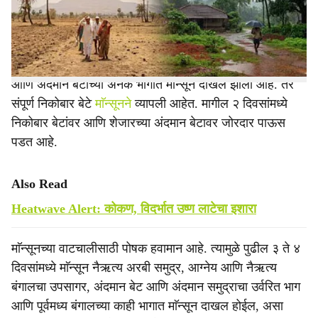
आहे. तर काही भागात वागळी पावसाला पोषक हवामान आहे.
e
माॅन्सूनने आज अंदमानात प्रवेश केला. नैऋत्य अरबी समुद्र, आग्नेय
आणि नैऋत्य बंगालचा उपसागरांच्या काही आणि अंदमान समुद्राचा
आणि अंदमान बेटांच्या अनेक भागात माॅन्सून दाखल झाला आहे. तर
संपूर्ण निकोबार बेटे
माॅन्सूनने
व्यापली आहेत. मागील २ दिवसांमध्ये
निकोबार बेटांवर आणि शेजारच्या अंदमान बेटावर जोरदार पाऊस
पडत आहे.
Also Read
Heatwave Alert: कोकण, विदर्भात उष्ण लाटेचा इशारा
माॅन्सूनच्या वाटचालीसाठी पोषक हवामान आहे. त्यामुळे पुढील ३ ते ४
दिवसांमध्ये माॅन्सून नैऋत्य अरबी समुद्र, आग्नेय आणि नैऋत्य
बंगालचा उपसागर, अंदमान बेट आणि अंदमान समुद्राचा उर्वरित भाग
आणि पूर्वमध्य बंगालच्या काही भागात माॅन्सून दाखल होईल, असा