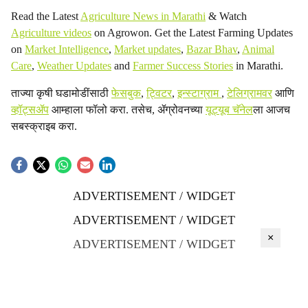
Read the Latest
Agriculture News in Marathi
& Watch
Agriculture videos
on Agrowon. Get the Latest Farming Updates
on
Market Intelligence
,
Market updates
,
Bazar Bhav
,
Animal
Care
,
Weather Updates
and
Farmer Success Stories
in Marathi.
ताज्या कृषी घडामोडींसाठी
फेसबुक
,
ट्विटर
,
इन्स्टाग्राम
,
टेलिग्रामवर
आणि
व्हॉट्सॲप
आम्हाला फॉलो करा. तसेच, ॲग्रोवनच्या
यूट्यूब चॅनेल
ला आजच
सबस्क्राइब करा.
ADVERTISEMENT / WIDGET
ADVERTISEMENT / WIDGET
×
ADVERTISEMENT / WIDGET