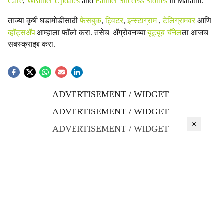
Care
,
Weather Updates
and
Farmer Success Stories
in Marathi.
ताज्या कृषी घडामोडींसाठी
फेसबुक
,
ट्विटर
,
इन्स्टाग्राम
,
टेलिग्रामवर
आणि
व्हॉट्सॲप
आम्हाला फॉलो करा. तसेच, ॲग्रोवनच्या
यूट्यूब चॅनेल
ला आजच
सबस्क्राइब करा.
ADVERTISEMENT / WIDGET
ADVERTISEMENT / WIDGET
×
ADVERTISEMENT / WIDGET