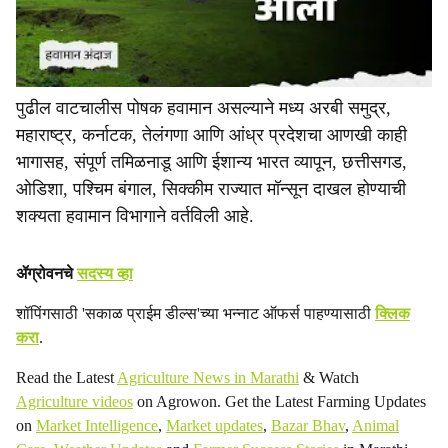
पुढील वाटचालीस पोषक हवामान असल्याने मध्य अरबी समुद्र,
महाराष्ट्र, कर्नाटक, तेलंगणा आणि आंध्र प्रदेशचा आणखी काही
भागासह, संपूर्ण तमिळनाडू आणि ईशान्य भारत व्यापून, छत्तीसगड,
ओडिशा, पश्चिम बंगाल, सिक्कीम राज्यात मॉन्सून दाखल होण्याची
शक्यता हवामान विभागाने वर्तविली आहे.
ॲग्रोवनचे
सदस्य व्हा
शॉपिंगसाठी 'सकाळ प्राईम डील्स'च्या भन्नाट ऑफर्स पाहण्यासाठी
क्लिक
करा
.
Read the Latest
Agriculture News in Marathi
& Watch
Agriculture videos
on Agrowon. Get the Latest Farming Updates
on
Market Intelligence
,
Market updates
,
Bazar Bhav
,
Animal