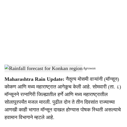
o
c
i
a
l
s
Monsoon advances in Konkan and Central Maharashtra
-
Agrowon
h
Maharashtra Rain Update:
नैॡत्य मोसमी वाऱ्यांनी (मॉन्सून)
a
कोकण आणि मध्य महाराष्ट्रात आगेकूच केली आहे. सोमवारी (ता. ८)
r
मॉन्सूनने रत्नागिरी जिल्ह्यातील हर्णे आणि मध्य महाराष्ट्रातील
सोलापूरपर्यंत मजल मारली. पुढील दोन ते तीन दिवसांत राज्याच्या
e
आणखी काही भागात मॉन्सून दाखल होण्यास पोषक स्थिती असल्याचे
हवामान विभागाने म्हटले आहे.