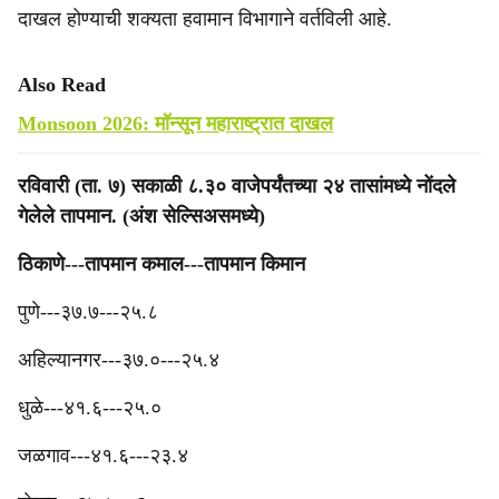
दाखल होण्याची शक्यता हवामान विभागाने वर्तविली आहे.
Also Read
Monsoon 2026: मॉन्सून महाराष्ट्रात दाखल
रविवारी (ता. ७) सकाळी ८.३० वाजेपर्यंतच्या २४ तासांमध्ये नोंदले
गेलेले तापमान. (अंश सेल्सिअसमध्ये)
‎ठिकाणे---तापमान कमाल---तापमान किमान
‎पुणे---३७.७---२५.८
अहिल्यानगर---३७.०---२५.४
धुळे---४१.६---२५.०
जळगाव---४१.६---२३.४