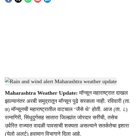
S
o
c
i
a
l
s
Maharashtra stormy rain alert latest update
-
Agrowon
h
Maharashtra Weather Update:
मॉन्सून महाराष्ट्रात दाखल
a
झाल्यानंतर अरबी समुद्रातून मॉन्सून पुढे सरकला नाही. रविवारी (ता.
r
७) मॉन्सूनची महाराष्ट्रातील वाटचाल ‘जैसे थे’ होती. आज (ता. ८)
रत्नागिरी, सिंधुदुर्गसह सातारा जिल्ह्यांत जोरदार सरींची, तसेच
e
उर्वरित राज्यात वादळी पावसाची शक्यता असल्याने सतर्कतेचा इशारा
(येलो अलर्ट) हवामान विभागाने दिला आहे.