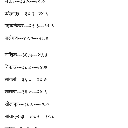
जेऊर---३७.५---२०.०
‎‎कोल्हापूर---३४.९--२४.६
‎महाबळेश्वर---२९.३---१९.३
मालेगाव---४२.०---२६.४
नाशिक---३६.५---२४.४
निफाड---३८.८---२४.७
‎सांगली---३६.०---२४.७
सातारा---३६.७---२४.६
‎सोलापूर---३८.६---२५.०
‎सांताक्रूझ---३५.५---२९.८