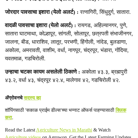
जोरदार पावसाचा इशारा (येलो अलर्ट) :
रत्नागिरी, सिंधुदुर्ग, सातारा.
वादळी पावसाचा इशारा (येलो अलर्ट) :
रायगड, अहिल्यानगर, पुणे,
सातारा घाटमाथा, कोल्हापूर, सांगली, सोलापूर, छत्रपती संभाजीनगर,
जालना, बीड, धाराशिव, लातूर, परभणी, हिंगोली, नांदेड, बुलडाणा,
अकोला, अमरावती, वाशीम, वर्धा, नागपूर, चंद्रपूर, भंडारा, गोंदिया,
यवतमाळ, गडचिरोली.
उन्हाचा चटका कायम असलेली ठिकाणे :
अकोला ४३.३, ब्रह्मपुरी
४३.२, वर्धा ४३, चंद्रपूर ४२.४, मालेगाव ४२, गडचिरोली ४२.
ॲग्रोवनचे
सदस्य व्हा
शॉपिंगसाठी 'सकाळ प्राईम डील्स'च्या भन्नाट ऑफर्स पाहण्यासाठी
क्लिक
करा
.
Read the Latest
Agriculture News in Marathi
& Watch
Agriculture videos
on Agrowon. Get the Latest Farming Updates