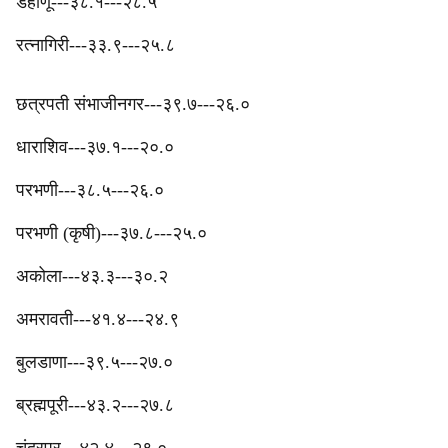
डहाणू---३८.१---२८.५
रत्नागिरी---३३.९---२५.८
छत्रपती संभाजीनगर---३९.७---२६.०
‎धाराशिव---३७.१---२०.०
परभणी---३८.५---२६.०
परभणी (कृषी)---३७.८---२५.०
अकोला---४३.३---३०.२
अमरावती---४१.४---२४.९
बुलडाणा---३९.५---२७.०
ब्रह्मपूरी---४३.२---२७.८