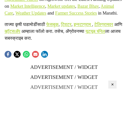
on
Market Intelligence
,
Market updates
,
Bazar Bhav
,
Animal
Care
,
Weather Updates
and
Farmer Success Stories
in Marathi.
ताज्या कृषी घडामोडींसाठी
फेसबुक
,
ट्विटर
,
इन्स्टाग्राम
,
टेलिग्रामवर
आणि
व्हॉट्सॲप
आम्हाला फॉलो करा. तसेच, ॲग्रोवनच्या
यूट्यूब चॅनेल
ला आजच
सबस्क्राइब करा.
ADVERTISEMENT / WIDGET
ADVERTISEMENT / WIDGET
×
ADVERTISEMENT / WIDGET