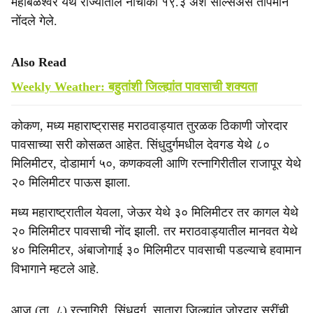
महाबळेश्वर येथे राज्यातील नीचांकी १९.३ अंश सेल्सिअस तापमान
नोंदले गेले.
Also Read
Weekly Weather: बहुतांशी जिल्ह्यांत पावसाची शक्यता
कोकण, मध्य महाराष्ट्रासह मराठवाड्यात तुरळक ठिकाणी जोरदार
पावसाच्या सरी कोसळत आहेत. सिंधुदुर्गमधील देवगड येथे ८०
मिलिमीटर, दोडामार्ग ५०, कणकवली आणि रत्नागिरीतील राजापूर येथे
२० मिलिमीटर पाऊस झाला.
मध्य महाराष्ट्रातील येवला, जेऊर येथे ३० मिलिमीटर तर कागल येथे
२० मिलिमीटर पावसाची नोंद झाली. तर मराठवाड्यातील मानवत येथे
४० मिलिमीटर, अंबाजोगाई ३० मिलिमीटर पावसाची पडल्याचे हवामान
विभागाने म्हटले आहे.
आज (ता. ८) रत्नागिरी, सिंधुदुर्ग, सातारा जिल्ह्यांत जोरदार सरींची,