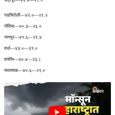
चंद्रपूर---४२.४---२९.०
‎गडचिरोली---४२.०---२९.२
‎गोंदिया---४०.३---२६.०
‎नागपूर---४१.६---२९.४
‎वर्धा---४३.०---३१.०
‎वाशीम---४०.४---२३.८
‎यवतमाळ---४०.६---२९.०