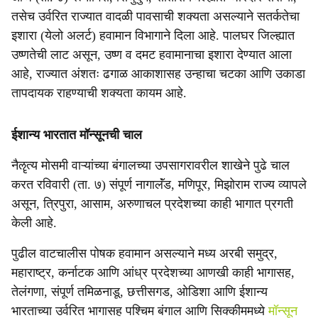
तसेच उर्वरित राज्यात वादळी पावसाची शक्यता असल्याने सतर्कतेचा
इशारा (येलो अलर्ट) हवामान विभागाने दिला आहे. पालघर जिल्ह्यात
उष्णतेची लाट असून, उष्ण व दमट हवामानाचा इशारा देण्यात आला
आहे, राज्यात अंशतः ढगाळ आकाशासह उन्हाचा चटका आणि उकाडा
तापदायक राहण्याची शक्यता कायम आहे.
ईशान्य भारतात मॉन्सूनची चाल
नैॡत्य मोसमी वाऱ्यांच्या बंगालच्या उपसागरावरील शाखेने पुढे चाल
करत रविवारी (ता. ७) संपूर्ण नागालॅंड, मणिपूर, मिझोराम राज्य व्यापले
असून, त्रिपुरा, आसाम, अरुणाचल प्रदेशच्या काही भागात प्रगती
केली आहे.
पुढील वाटचालीस पोषक हवामान असल्याने मध्य अरबी समुद्र,
महाराष्ट्र, कर्नाटक आणि आंध्र प्रदेशच्या आणखी काही भागासह,
तेलंगणा, संपूर्ण तमिळनाडू, छत्तीसगड, ओडिशा आणि ईशान्य
भारताच्या उर्वरित भागासह पश्चिम बंगाल आणि सिक्कीममध्ये
मॉन्सून