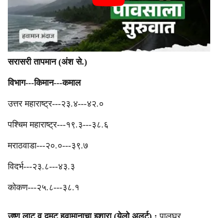
सरासरी तापमान (अंश से.)
‎विभाग---किमान---कमाल
‎उत्तर महाराष्ट्र---२३.४---४२.०
‎पश्‍चिम महाराष्ट्र---१९.३---३८.६
मराठवाडा---२०.०---३९.७
‎विदर्भ---२३.८---४३.३
‎कोकण---२५.८---३८.१
उष्ण लाट व दमट हवामानाचा इशारा (येलो अलर्ट) :
पालघर.