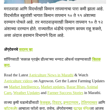
मराठवाडा आणि विदर्भातही किमान तापमानाचा पारा कमी झाला आहे.
विदर्भातील बहुतांशी भागात किमान तापमान १० ते ११ अंशाच्या
दरम्यान पोचले आहे. तर मराठवाड्यातही किमान तापमान १० ते १२
अंशाच्या दरम्यान होते. राज्यातील थंडीचे प्रमाण कायम राहू शकते,
असा अंदाज हवामान विभागाने दिला आहे.
ॲग्रोवनचे
सदस्य व्हा
शॉपिंगसाठी 'सकाळ प्राईम डील्स'च्या भन्नाट ऑफर्स पाहण्यासाठी
क्लिक
करा
.
Read the Latest
Agriculture News in Marathi
& Watch
Agriculture videos
on Agrowon. Get the Latest Farming Updates
on
Market Intelligence
,
Market updates
,
Bazar Bhav
,
Animal
Care
,
Weather Updates
and
Farmer Success Stories
in Marathi.
ताज्या कृषी घडामोडींसाठी
फेसबुक
,
ट्विटर
,
इन्स्टाग्राम
,
टेलिग्रामवर
आणि
व्हॉट्सॲप
आम्हाला फॉलो करा. तसेच, ॲग्रोवनच्या
यूट्यूब चॅनेल
ला आजच