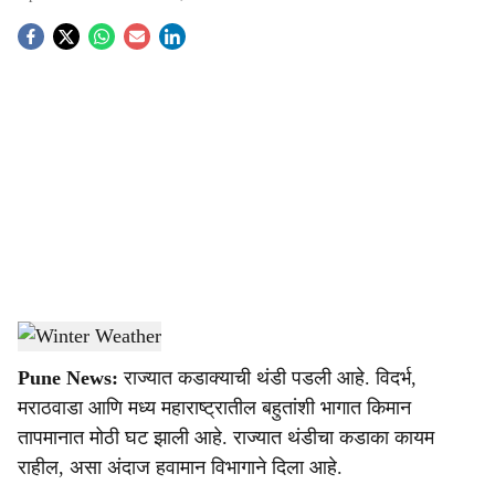
S
o
c
i
a
l
s
Winter Weather
-
Agrowon
h
Pune News:
राज्यात कडाक्याची थंडी पडली आहे. विदर्भ,
a
मराठवाडा आणि मध्य महाराष्ट्रातील बहुतांशी भागात किमान
r
तापमानात मोठी घट झाली आहे. राज्यात थंडीचा कडाका कायम
राहील, असा अंदाज हवामान विभागाने दिला आहे.
e