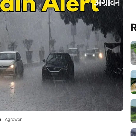
R
a
Agrowon