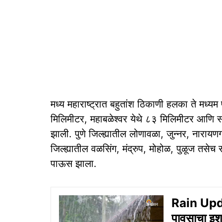
मध्य महाराष्ट्रात बहुतांश ठिकाणी हलका ते मध्य
मिलिमीटर, महाबळेश्वर येथे ८३ मिलिमीटर आणि सो
झाली. पुणे जिल्ह्यातील लोणावळा, जुन्नर, नारायण
जिल्ह्यातील वळसिंग, मंद्रुप, मोहोळ, पुळूज तसेच 
पाऊस झाला.
Rain Upd
पावसाचा इशार