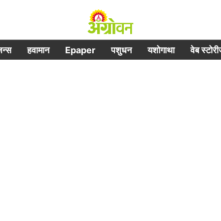
िजन्स
हवामान
Epaper
पशुधन
यशोगाथा
वेब स्टोर