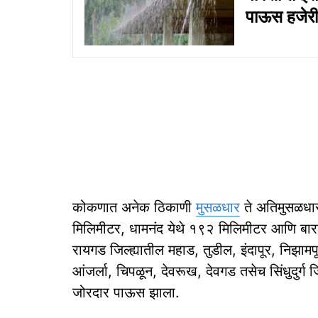
पाऊस हजेरी
कोकणात अनेक ठिकाणी
मुसळधार
ते अतिमुसळधार 
मिलिमीटर, धामनंद येथे १९२ मिलिमीटर आणि बारन
रायगड जिल्ह्यातील महाड, तुडील, इंदापूर, निझाम
आंजर्ला, चिपळून, देवरूख, देवगड तसेच सिंधुदुर्ग
जोरदार पाऊस झाला.