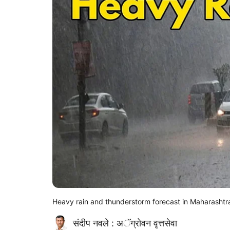
Heavy rain and thunderstorm forecast in Maharashtr
संदीप नवले : अॅग्रोवन वृत्तसेवा