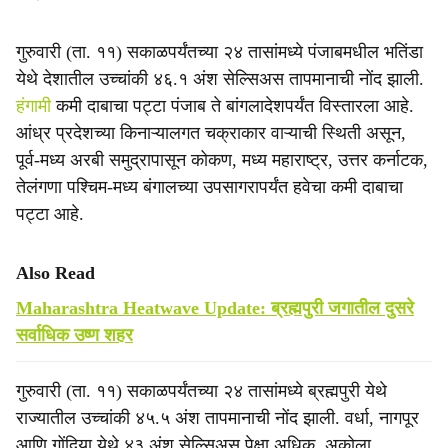
गुरुवारी (ता. ११) सकाळपर्यंतच्या २४ तासांमध्ये पंजाबमधील भतिंडा
येथे देशातील उच्चांकी ४६.१ अंश सेल्सिअस तापमानाची नोंद झाली.
हंगामी
कमी दाबाचा पट्टा पंजाब ते बांगलादेशपर्यंत विस्तारला आहे.
आंध्र प्रदेशच्या किनाऱ्यालगत चक्राकार वाऱ्याची स्थिती असून,
पूर्व-मध्य अरबी समुद्रापासून कोकण, मध्य महाराष्ट्र, उत्तर कर्नाटक,
तेलंगणा पश्चिम-मध्य बंगालच्या उपसागरापर्यंत हवेचा कमी दाबाचा
पट्टा आहे.
Also Read
Maharashtra Heatwave Update: ब्रह्मपुरी जगातील दुसरे
सर्वाधिक उष्ण शहर
गुरुवारी (ता. ११) सकाळपर्यंतच्या २४ तासांमध्ये ब्रह्मपुरी येथे
राज्यातील उच्चांकी ४५.५ अंश तापमानाची नोंद झाली. वर्धा, नागपूर
आणि गोंदिया येथे ४३ अंश सेल्सिअस पेक्षा अधिक, अकोला,