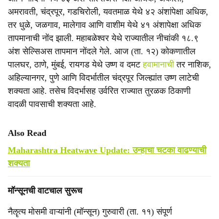
अमरावती, चंद्रपूर, ‎गडचिरोली, यवतमाळ येथे ४२ अंशांपेक्षा अधिक,
तर धुळे, जळगाव, मालेगाव आणि वाशीम येथे ४१ अंशापेक्षा अधिक
तापमानाची नोंद झाली. महाबळेश्वर येथे राज्यातील नीचांकी १८.९
अंश सेल्सिअस तापमान नोंदले गेले. आज (ता. १२) कोकणातील
पालघर, ठाणे, मुंबई, रायगड येथे उष्ण व दमट
हवामानाची
तर नाशिक,
अहिल्यानगर, पुणे आणि विदर्भातील चंद्रपूर जिल्ह्यांत उष्ण लाटेची
शक्यता आहे. तसेच विदर्भासह उर्वरित राज्यात तुरळक ठिकाणी
वादळी पावसाची शक्यता आहे.
Also Read
Maharashtra Heatwave Update: उन्हाचा चटका वाढण्याची
शक्यता
मॉन्सूनची वाटचाल सुरूच
नैॡत्य मोसमी वाऱ्यांनी (मॉन्सून) गुरुवारी (ता. ११) संपूर्ण