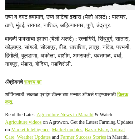
उष्ण व दमट हवामान, उष्ण लाटेचा इशारा (येलो अलर्ट) : पालघर,
ठाणे, मुंबई, रायगड, नाशिक, अहिल्यानगर, पुणे, चंद्रपूर.
वादळी पावसाचा इशारा (येलो अलर्ट) : रत्नागिरी, सिंधुदुर्ग, सातारा,
कोल्हापूर, सांगली, सोलापूर, बीड, धाराशिव, लातूर, नांदेड, परभणी,
हिंगोली, बुलडाणा, अकोला, वाशीम, अमरावती, यवतमाळ, वर्धा,
नागपूर, भंडारा, गोंदिया, गडचिरोली.
ॲग्रोवनचे
सदस्य व्हा
शॉपिंगसाठी 'सकाळ प्राईम डील्स'च्या भन्नाट ऑफर्स पाहण्यासाठी
क्लिक
करा
.
Read the Latest
Agriculture News in Marathi
& Watch
Agriculture videos
on Agrowon. Get the Latest Farming Updates
on
Market Intelligence
,
Market updates
,
Bazar Bhav
,
Animal
Care
,
Weather Updates
and
Farmer Success Stories
in Marathi.