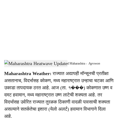
o
c
i
a
l
s
Heat and Humidity Intensify in Konkan and Central Maharashtra
-
Agrowon
h
Maharashtra Weather:
राज्यात अद्यापही मॉन्सूनची प्रतीक्षा
a
असतानाच, विदर्भासह कोकण, मध्य महाराष्ट्रात उन्हाचा चटका आणि
r
उकाडा तापदायक ठरत आहे. आज (ता. १���) कोकणात उष्ण व
दमट हवामान, मध्य महाराष्ट्रात उष्ण लाटेची शक्यता आहे. तर
e
विदर्भासह उर्वरित राज्यात तुरळक ठिकाणी वादळी पावसाची शक्यता
असल्याने सतर्कतेचा इशारा (येलो अलर्ट) हवामान विभागाने दिला
आहे.