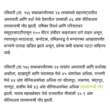
रविवारी (ता. १७) सकाळपर्यंतच्या २४ तासांमध्ये महाराष्ट्रातील
अमरावती आणि वर्धा येथे देशातील उच्चांकी ४६ अंश सेल्सिअस
तापमानाची नोंद झाली. पश्चिम विदर्भ आणि परिसरावर
समुद्रसपाटीपासून ९०० मीटर उंचीवर चक्राकार वारे वाहत असून,
त्यापासून मराठवाडा, कर्नाटक, तमिळनाडू ते मन्नारच्या आखातापर्यंत
वाऱ्यांचे प्रवाह खंडित झाले असून, हवेचा कमी दाबाचा पट्टा सक्रिय
आहे.
रविवारी (ता.१७) सकाळपर्यंतच्या २४ तासांत अमरावती आणि वर्धासह
अकोला, ब्रह्मपूरी आणि यवतमाळ येथे ४५ अंशापेक्षा अधिक, ‎परभणी
येथे ४४ अंश सेल्सिअसपेक्षा अधिक तर ‎सोलापूर, जळगाव, चंद्रपूर,
‎नागपूर, वाशीम येथे ४३ अंश सेल्सिअसपेक्षा अधिक
तापमानाची नोंद
झाली. यातच महाबळेश्वर येथे राज्यातील नीचांकी २०.९ अंश
सेल्सिअस तापमानाची नोंद झाली.