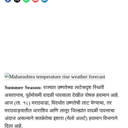
S
o
c
i
a
l
s
Maharashtra temperature rise weather forecast
-
Agrowon
h
Summer Season:
राज्यात उष्णतेच्या लाटेसदृश स्थिती
a
असतानाच, पूर्वमोसमी वादळी पावसाला देखील पोषक हवामान आहे.
r
आज (ता. १८) मराठवाडा, विदर्भात उष्णतेची लाट येण्याचा, तर
मराठवाड्यातील धाराशिव आणि लातूर जिल्ह्यांत वादळी पावसाचा
e
अंदाज असल्याने सतर्कतेचा इशारा (येलो अलर्ट) हवामान विभागाने
दिला आहे.