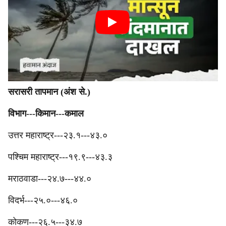
‎सरासरी तापमान (अंश से.)
‎विभाग---किमान---कमाल
‎उत्तर महाराष्ट्र---२३.१---४३.०
‎पश्‍चिम महाराष्ट्र---१९.९---४३.३
मराठवाडा---२४.७---४४.०
‎विदर्भ---२५.०---४६.०
‎कोकण---२६.५---३४.७