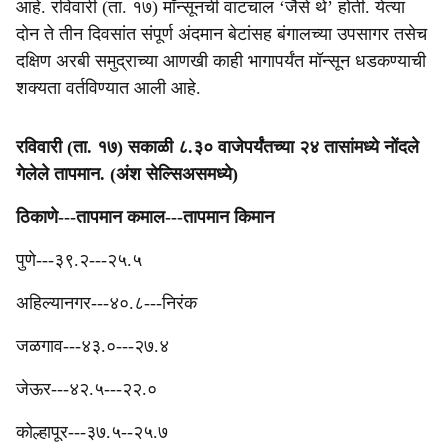
आहे. रविवारी (ता. १७) मॉन्सूनची वाटचाल ‘जैसे थे’ होती. येत्या
दोन ते तीन दिवसांत संपूर्ण अंदमान बेटांसह बंगालच्या उपसागर तसेच
दक्षिण अरबी समुद्राच्या आणखी काही भागापर्यंत मॉन्सून धडकण्याची
शक्यता वर्तविण्यात आली आहे.
रविवारी (ता. १७) सकाळी ८.३० वाजेपर्यंतच्या २४ तासांमध्ये नोंदले
गेलेले तापमान. (अंश सेल्सिअसमध्ये)
‎ठिकाणे---तापमान कमाल---तापमान किमान
‎पुणे---३९.२---२५.५
अहिल्यानगर---४०.८---निरंक
जळगाव---४३.०---२७.४
जेऊर---४२.५---२२.०
‎‎कोल्हापूर---३७.५--२५.७