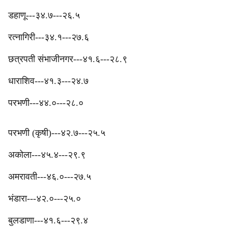
डहाणू---३४.७---२६.५
रत्नागिरी---३४.१---२७.६
छत्रपती संभाजीनगर---४१.६---२८.९
‎धाराशिव---४१.३---२४.७
परभणी---४४.०---२८.०
परभणी (कृषी)---४२.७---२५.५
अकोला---४५.४---२९.९
अमरावती---४६.०---२७.५
भंडारा---४२.०---२५.०
बुलडाणा---४१.६---२९.४