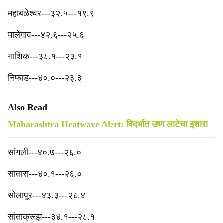
‎महाबळेश्वर---३२.५---१९.९
मालेगाव---४२.६---२५.६
‎‎नाशिक---३८.१---२३.१
निफाड---४०.०---२३.३
Also Read
Maharashtra Heatwave Alert: विदर्भात उष्ण लाटेचा इशारा
‎सांगली---४०.७---२६.०
सातारा---४०.१---२६.०
‎सोलापूर---४३.३---२८.४
‎सांताक्रूझ---३४.१---२८.१