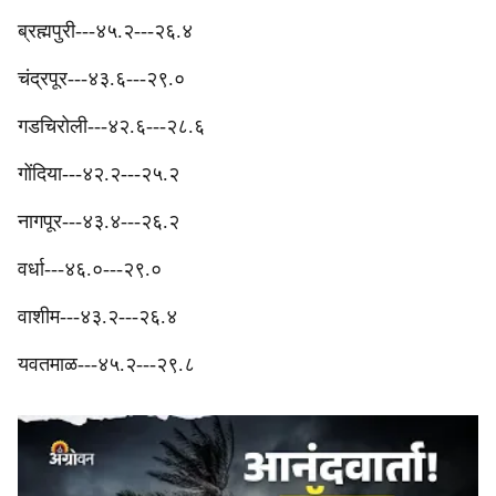
ब्रह्मपुरी---४५.२---२६.४‎
चंद्रपूर---४३.६---२९.०
‎गडचिरोली---४२.६---२८.६
‎गोंदिया---४२.२---२५.२
‎नागपूर---४३.४---२६.२
‎वर्धा---४६.०---२९.०
‎वाशीम---४३.२---२६.४
‎यवतमाळ---४५.२---२९.८