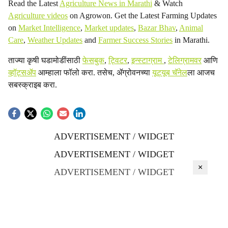
Read the Latest
Agriculture News in Marathi
& Watch
Agriculture videos
on Agrowon. Get the Latest Farming Updates
on
Market Intelligence
,
Market updates
,
Bazar Bhav
,
Animal
Care
,
Weather Updates
and
Farmer Success Stories
in Marathi.
ताज्या कृषी घडामोडींसाठी
फेसबुक
,
ट्विटर
,
इन्स्टाग्राम
,
टेलिग्रामवर
आणि
व्हॉट्सॲप
आम्हाला फॉलो करा. तसेच, ॲग्रोवनच्या
यूट्यूब चॅनेल
ला आजच
सबस्क्राइब करा.
ADVERTISEMENT / WIDGET
ADVERTISEMENT / WIDGET
×
ADVERTISEMENT / WIDGET