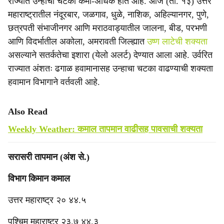
राज्यात उन्हाचा चटका कमी-अधिक होत आहे. आज (ता. १३) उत्तर
महाराष्ट्रातील नंदूरबार, जळगाव, धुळे, नाशिक, अहिल्यानगर, पुणे,
छत्रपती संभाजीनगर आणि मराठवाड्यातील जालना, बीड, परभणी
आणि विदर्भातील अकोला, अमरावती जिल्ह्यात
उष्ण लाटेची शक्यता
असल्याने सतर्कतेचा इशारा (येलो अलर्ट) देण्यात आला आहे. उर्वरित
राज्यात अंशतः ढगाळ हवामानासह उन्हाचा चटका वाढण्याची शक्यता
हवामान विभागाने वर्तवली आहे.
Also Read
Weekly Weather: कमाल तापमान वाढीसह पावसाची शक्यता
सरासरी तापमान (अंश से.)
‎विभाग किमान कमाल
‎उत्तर महाराष्ट्र २० ४४.५
‎पश्‍चिम महाराष्ट्र २३.७ ४४.३