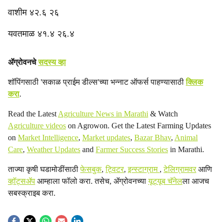
‎वाशीम ४२.६ २६
‎यवतमाळ ४१.४ २६.४
ॲग्रोवनचे
सदस्य व्हा
शॉपिंगसाठी 'सकाळ प्राईम डील्स'च्या भन्नाट ऑफर्स पाहण्यासाठी
क्लिक
करा
.
Read the Latest
Agriculture News in Marathi
& Watch
Agriculture videos
on Agrowon. Get the Latest Farming Updates
on
Market Intelligence
,
Market updates
,
Bazar Bhav
,
Animal
Care
,
Weather Updates
and
Farmer Success Stories
in Marathi.
ताज्या कृषी घडामोडींसाठी
फेसबुक
,
ट्विटर
,
इन्स्टाग्राम
,
टेलिग्रामवर
आणि
व्हॉट्सॲप
आम्हाला फॉलो करा. तसेच, ॲग्रोवनच्या
यूट्यूब चॅनेल
ला आजच
सबस्क्राइब करा.