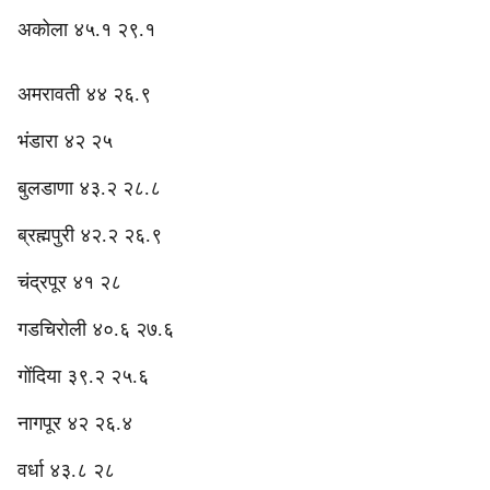
अकोला ४५.१ २९.१
अमरावती ४४ २६.९
भंडारा ४२ २५
बुलडाणा ४३.२ २८.८
ब्रह्मपुरी ४२.२ २६.९‎
चंद्रपूर ४१ २८
‎गडचिरोली ४०.६ २७.६
‎गोंदिया ३९.२ २५.६
‎नागपूर ४२ २६.४
‎वर्धा ४३.८ २८