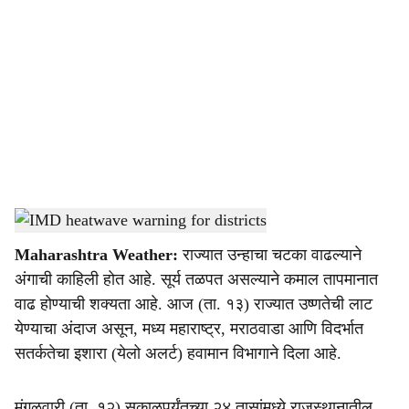
o
c
i
a
l
s
IMD heatwave warning for districts
-
Agrowon
h
Maharashtra Weather:
राज्यात उन्हाचा चटका वाढल्याने
a
अंगाची काहिली होत आहे. सूर्य तळपत असल्याने कमाल तापमानात
r
वाढ होण्याची शक्यता आहे. आज (ता. १३) राज्यात उष्णतेची लाट
येण्याचा अंदाज असून, मध्य महाराष्ट्र, मराठवाडा आणि विदर्भात
e
सतर्कतेचा इशारा (येलो अलर्ट) हवामान विभागाने दिला आहे.
मंगळवारी (ता. १२) सकाळपर्यंतच्या २४ तासांमध्ये राजस्थानातील