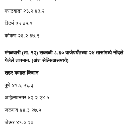
मराठवाडा २३.२ ४३.२
‎विदर्भ २५ ४५.१
‎कोकण २६.२ ३७.९
मंगळवारी (ता. १२) सकाळी ८.३० वाजेपर्यंतच्या २४ तासांमध्ये नोंदले
गेलेले तापमान. (अंश सेल्सिअसमध्ये)
शहर कमाल किमान
‎पुणे ४१.६ २६.३
अहिल्यानगर ४२.२ २४.५
जळगाव ४४.३ २७.५
जेऊर ४१.० २०