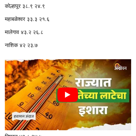
‎‎कोल्हापूर ३८.९ २४.९
‎महाबळेश्वर ३३.३ २१.६
मालेगाव ४३.२ २६.८
‎‎नाशिक ४२ २३.७