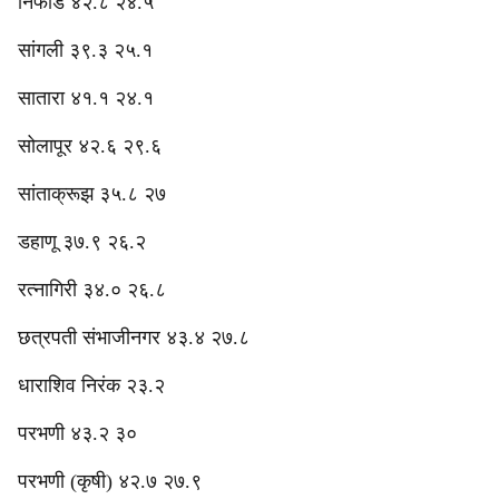
निफाड ४२.८ २४.५
‎सांगली ३९.३ २५.१
सातारा ४१.१ २४.१
‎सोलापूर ४२.६ २९.६
‎सांताक्रूझ ३५.८ २७
डहाणू ३७.९ २६.२
रत्नागिरी ३४.० २६.८
छत्रपती संभाजीनगर ४३.४ २७.८
‎धाराशिव निरंक २३.२
परभणी ४३.२ ३०
परभणी (कृषी) ४२.७ २७.९