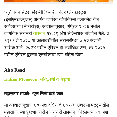
‘युरोपियन सेंटर फॉर मीडियम-रेंज वेदर फोरकास्ट्स’
(ईसीएमडब्ल्यूएफ) अंतर्गत कार्यरत कोपर्निकस क्लायमेट चेंज
सर्व्हिसच्या (सीथ्रीएस) अहवालानुसार, एप्रिल २०२६ मधील
जागतिक सरासरी
तापमान
१४.८९ अंश सेल्सिअस नोंदविले गेले. ते
१९९१ ते २०२० या कालावधीतील सरासरीपेक्षा ०.५२ अंशांनी
अधिक आहे. २०२४ मधील एप्रिल हा सर्वाधिक उष्ण, तर २०२५
मधील एप्रिल दुसऱ्या क्रमांकाचा उष्ण महिना होता.
Also Read
Indian Monsoon: मॉन्सूनची आगेकूच!
महासागर तापले; ‘एल निनो’कडे कल
या अहवालानुसार, ६० अंश दक्षिण ते ६० अंश उत्तर या पट्ट्यातील
महासागरांच्या पृष्ठभागावरील सरासरी तापमान एप्रिलमध्ये २१ अंश