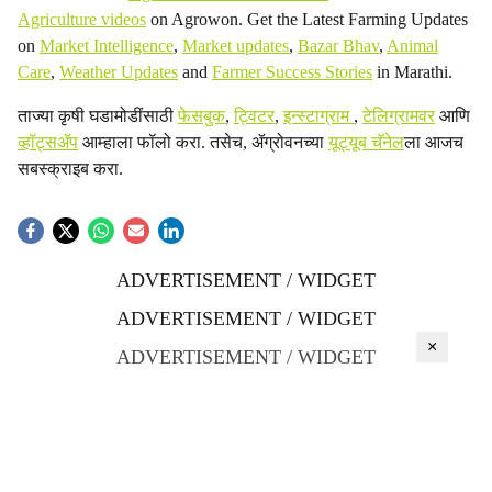
Agriculture videos
on Agrowon. Get the Latest Farming Updates
on
Market Intelligence
,
Market updates
,
Bazar Bhav
,
Animal
Care
,
Weather Updates
and
Farmer Success Stories
in Marathi.
ताज्या कृषी घडामोडींसाठी
फेसबुक
,
ट्विटर
,
इन्स्टाग्राम
,
टेलिग्रामवर
आणि
व्हॉट्सॲप
आम्हाला फॉलो करा. तसेच, ॲग्रोवनच्या
यूट्यूब चॅनेल
ला आजच
सबस्क्राइब करा.
ADVERTISEMENT / WIDGET
ADVERTISEMENT / WIDGET
×
ADVERTISEMENT / WIDGET