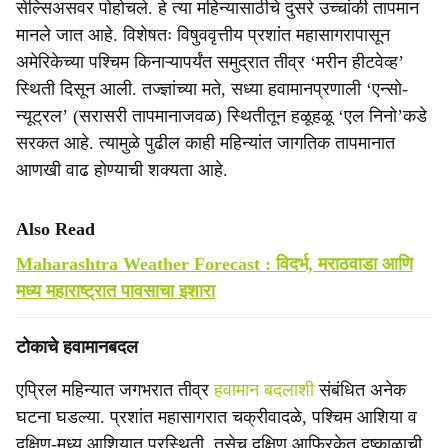
सेल्सिअसवर पोहोचले. हे त्या महिन्यासाठीचे दुसरे उच्चांकी तापमान
मानले जात आहे. विशेषतः विषुववृत्तीय प्रशांत महासागरापासून
अमेरिकेच्या पश्चिम किनाऱ्यापर्यंत समुद्रात तीव्र ‘मरीन हीटवेव्ह’
स्थिती दिसून आली. तज्ज्ञांच्या मते, सध्या हवामानप्रणाली ‘एन्सो-
न्यूट्रल’ (सरासरी तापमानाजवळ) स्थितीतून हळूहळू ‘एल निनो’कडे
सरकत आहे. त्यामुळे पुढील काही महिन्यांत जागतिक तापमानात
आणखी वाढ होण्याची शक्यता आहे.
Also Read
Maharashtra Weather Forecast : विदर्भ, मराठवाडा आणि
मध्य महाराष्ट्रात पावसाचा इशारा
टोकाचे हवामानबदल
एप्रिल महिन्यात जगभरात तीव्र
हवामान बदलाशी
संबंधित अनेक
घटना घडल्या. प्रशांत महासागरात चक्रीवादळे, पश्चिम आशिया व
दक्षिण-मध्य आशियात पूरस्थिती, तसेच दक्षिण आफ्रिकेत दुष्काळाची