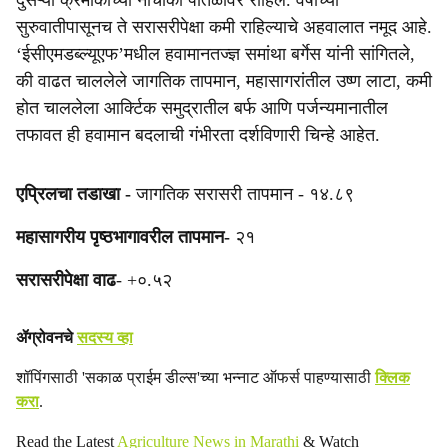
दुसऱ्या क्रमांकाच्या नीचांकी पातळीवर राहिले. वर्षाच्या
सुरुवातीपासूनच ते सरासरीपेक्षा कमी राहिल्याचे अहवालात नमूद आहे.
‘ईसीएमडब्ल्यूएफ’मधील हवामानतज्ज्ञ समांथा बर्गेस यांनी सांगितले,
की वाढत चाललेले जागतिक तापमान, महासागरांतील उष्ण लाटा, कमी
होत चाललेला आर्क्टिक समुद्रातील बर्फ आणि पर्जन्यमानातील
तफावत ही हवामान बदलाची गंभीरता दर्शविणारी चिन्हे आहेत.
एप्रिलचा तडाखा -
जागतिक सरासरी तापमान - १४.८९
महासागरीय पृष्ठभागावरील तापमान-
२१
सरासरीपेक्षा वाढ
- +०.५२
ॲग्रोवनचे
सदस्य व्हा
शॉपिंगसाठी 'सकाळ प्राईम डील्स'च्या भन्नाट ऑफर्स पाहण्यासाठी
क्लिक
करा
.
Read the Latest
Agriculture News in Marathi
& Watch