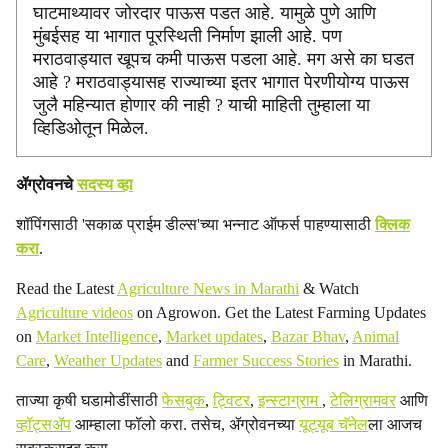
घाटमाथ्यावर जोरदार पाऊस पडत आहे. यामुळे पुणे आणि
i
मुंबईसह या भागात पूरस्थिती निर्माण झाली आहे. पण
a
मराठवाड्यात खूपच कमी पाऊस पडला आहे. मग असे का घडत
आहे ? मराठवाड्यासह राज्याच्या इतर भागात पेरणीयोग्य पाऊस
l
जुलै महिन्यात होणार की नाही ? याची माहिती तुम्हाला या
व्हिडिओतून मिळेल.
s
h
ॲग्रोवनचे
सदस्य व्हा
a
शॉपिंगसाठी 'सकाळ प्राईम डील्स'च्या भन्नाट ऑफर्स पाहण्यासाठी
क्लिक
करा
.
r
Read the Latest
Agriculture News in Marathi
& Watch
e
Agriculture videos
on Agrowon. Get the Latest Farming Updates
on
Market Intelligence
,
Market updates
,
Bazar Bhav
,
Animal
Care
,
Weather Updates
and
Farmer Success Stories
in Marathi.
ताज्या कृषी घडामोडींसाठी
फेसबुक
,
ट्विटर
,
इन्स्टाग्राम
,
टेलिग्रामवर
आणि
व्हॉट्सॲप
आम्हाला फॉलो करा. तसेच, ॲग्रोवनच्या
यूट्यूब चॅनेल
ला आजच