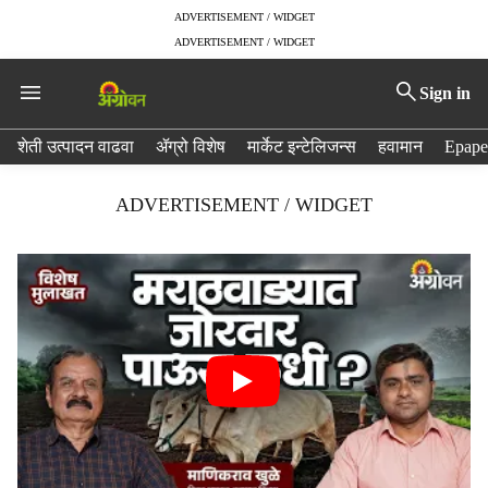
ADVERTISEMENT / WIDGET
ADVERTISEMENT / WIDGET
Sign in
H
शेती उत्पादन वाढवा
ॲग्रो विशेष
मार्केट इन्टेलिजन्स
हवामान
Epape
e
a
ADVERTISEMENT / WIDGET
d
e
r
m
e
n
u
i
t
e
m
s