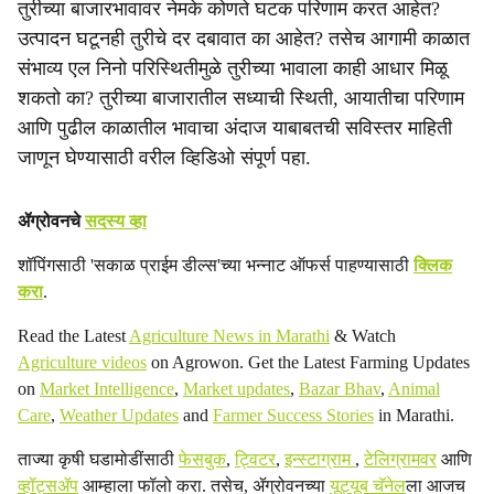
तुरीच्या बाजारभावावर नेमके कोणते घटक परिणाम करत आहेत?
a
उत्पादन घटूनही तुरीचे दर दबावात का आहेत? तसेच आगामी काळात
संभाव्य एल निनो परिस्थितीमुळे तुरीच्या भावाला काही आधार मिळू
l
शकतो का? तुरीच्या बाजारातील सध्याची स्थिती, आयातीचा परिणाम
s
आणि पुढील काळातील भावाचा अंदाज याबाबतची सविस्तर माहिती
जाणून घेण्यासाठी वरील व्हिडिओ संपूर्ण पहा.
h
a
ॲग्रोवनचे
सदस्य व्हा
r
शॉपिंगसाठी 'सकाळ प्राईम डील्स'च्या भन्नाट ऑफर्स पाहण्यासाठी
क्लिक
e
करा
.
Read the Latest
Agriculture News in Marathi
& Watch
Agriculture videos
on Agrowon. Get the Latest Farming Updates
on
Market Intelligence
,
Market updates
,
Bazar Bhav
,
Animal
Care
,
Weather Updates
and
Farmer Success Stories
in Marathi.
ताज्या कृषी घडामोडींसाठी
फेसबुक
,
ट्विटर
,
इन्स्टाग्राम
,
टेलिग्रामवर
आणि
व्हॉट्सॲप
आम्हाला फॉलो करा. तसेच, ॲग्रोवनच्या
यूट्यूब चॅनेल
ला आजच