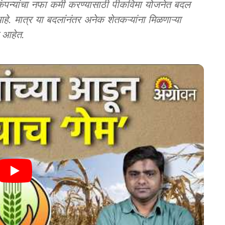
्यांचा नफा कमी करण्यासाठी पीकविमा योजनेत बदल
 मात्र या बदलांनंतर अनेक शेतकऱ्यांना मिळणाऱ्या
त आहेत.