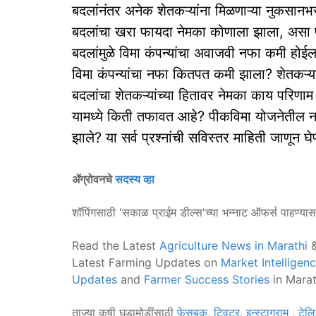
बदलांनंतर अनेक शेतकऱ्यांना मिळणाऱ्या नुकसानभर
बदलांचा खरा फायदा नेमका कोणाला झाला, असा प्र
बदलांमुळे विमा कंपन्यांचा अवाजवी नफा कमी होई
विमा कंपन्यांचा नफा कितपत कमी झाला? शेतकऱ्या
बदलांचा शेतकऱ्यांच्या हितावर नेमका काय परिणा
यामध्ये किती तफावत आहे? पीकविमा योजनेतील नव्
झाले? या सर्व प्रश्नांची सविस्तर माहिती जाणून घे
ॲग्रोवनचे
सदस्य व्हा
शॉपिंगसाठी 'सकाळ प्राईम डील्स'च्या भन्नाट ऑफर्स पाहण्या
Read the Latest
Agriculture News in Marathi
&
Latest Farming Updates on
Market Intelligen
Updates
and
Farmer Success Stories
in Marat
ताज्या कृषी घडामोडींसाठी
फेसबुक
,
ट्विटर
,
इन्स्टाग्राम
,
टेलि