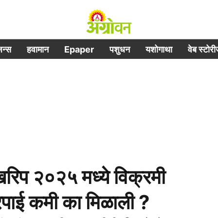
िजन्स
हवामान
Epaper
पशुधन
यशोगाथा
वेब स्टोर
प २०२५ मध्ये विक्रमी
पाई कमी का मिळाली ?